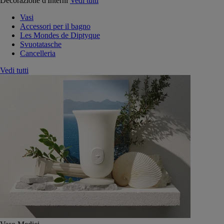
Decorazione d'Interni
Vedi tutti
Vasi
Accessori per il bagno
Les Mondes de Diptyque
Svuotatasche
Cancelleria
Vedi tutti