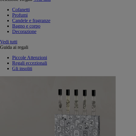
Cofanetti
Profumi
Candele e fragranze
Bagno e corpo
Decorazione
Vedi tutti
Guida ai regali
Piccole Attenzioni
Regali eccezionali
Gli insoliti