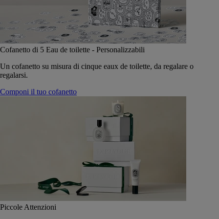
Cofanetto di 5 Eau de toilette - Personalizzabili
Un cofanetto su misura di cinque eaux de toilette, da regalare o
regalarsi.
Componi il tuo cofanetto
Piccole Attenzioni