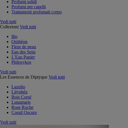
Profumi solidi
Profumi per capelli
Trattamenti profumati corpo
Vedi tutti
Collezioni
Vedi tutti
Ilio
Orphéon
Fleur de peau
Eau des Sens
L'Eau Papier
Philosykos
Vedi tutti
Les Essences de Diptyque
Vedi tutti
Lazulio
Lilyphéa
Bois Corsé
Lunamaris
Rose Roche
Corail Oscuro
Vedi tutti