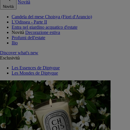
Novità
Novità
Candela del mese Choisya (Fiori d'Arancio)
L'Odissea - Parte II
Entra nel giardino acquatico d'estate
Novità
Decorazione estiva
Profumi dell'estate
Ilio
Discover what's new
Esclusività
Les Essences de Diptyque
Les Mondes de Diptyque