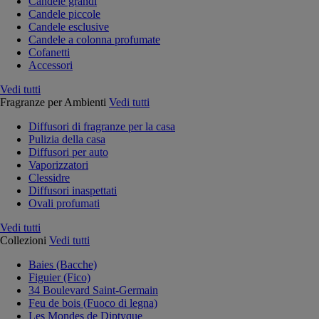
Candele grandi
Candele piccole
Candele esclusive
Candele a colonna profumate
Cofanetti
Accessori
Vedi tutti
Fragranze per Ambienti
Vedi tutti
Diffusori di fragranze per la casa
Pulizia della casa
Diffusori per auto
Vaporizzatori
Clessidre
Diffusori inaspettati
Ovali profumati
Vedi tutti
Collezioni
Vedi tutti
Baies (Bacche)
Figuier (Fico)
34 Boulevard Saint-Germain
Feu de bois (Fuoco di legna)
Les Mondes de Diptyque