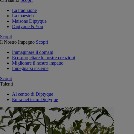
Chi siamo
Scopri
La tradizione
La maestria
Maisons Diptyque
Diptyque & You
Scopri
Il Nostro Impegno
Scopri
Immaginare il domani
Eco-progettare le nostre creazioni
Migliorare il nostro impatto
Impegnarsi insieme
Scopri
Talenti
Al centro di Diptyque
Entra nel team Diptyque