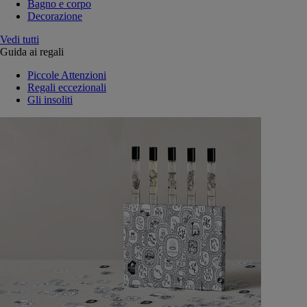
Bagno e corpo
Decorazione
Vedi tutti
Guida ai regali
Piccole Attenzioni
Regali eccezionali
Gli insoliti