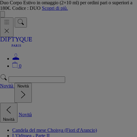
Duo Corpo Estivo in omaggio (2×10 ml) per ordini pari o superiori a
180€. Codice : DUO
Scopri di più.
0
Novità
Novità
Novità
Novità
Candela del mese Choisya (Fiori d'Arancio)
L'Odissea - Parte II