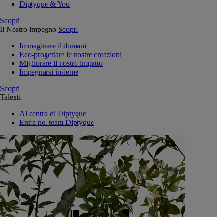
Diptyque & You
Scopri
Il Nostro Impegno
Scopri
Immaginare il domani
Eco-progettare le nostre creazioni
Migliorare il nostro impatto
Impegnarsi insieme
Scopri
Talenti
Al centro di Diptyque
Entra nel team Diptyque