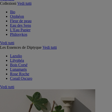
Collezioni
Vedi tutti
Ilio
Orphéon
Fleur de peau
Eau des Sens
L'Eau Papier
Philosykos
Vedi tutti
Les Essences de Diptyque
Vedi tutti
Lazulio
Lilyphéa
Bois Corsé
Lunamaris
Rose Roche
Corail Oscuro
Vedi tutti