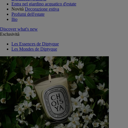
Entra nel giardino acquatico d'estate
Novità
Decorazione estiva
Profumi dell'estate
Ilio
Discover what's new
Esclusività
Les Essences de Diptyque
Les Mondes de Diptyque