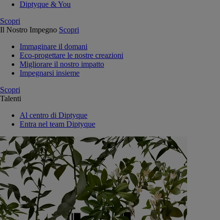
Diptyque & You
Scopri
Il Nostro Impegno
Scopri
Immaginare il domani
Eco-progettare le nostre creazioni
Migliorare il nostro impatto
Impegnarsi insieme
Scopri
Talenti
Al centro di Diptyque
Entra nel team Diptyque