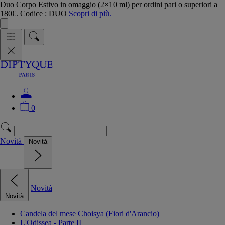
Duo Corpo Estivo in omaggio (2×10 ml) per ordini pari o superiori a
180€. Codice : DUO
Scopri di più.
0
Novità
Novità
Novità
Novità
Candela del mese Choisya (Fiori d'Arancio)
L'Odissea - Parte II