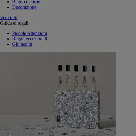
Bagno e corpo
Decorazione
Vedi tutti
Guida ai regali
Piccole Attenzioni
Regali eccezionali
Gli insoliti