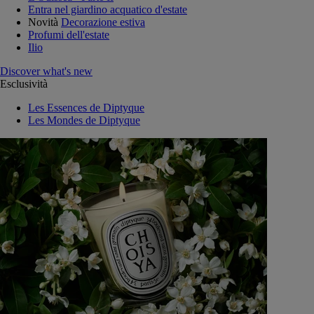
Entra nel giardino acquatico d'estate
Novità
Decorazione estiva
Profumi dell'estate
Ilio
Discover what's new
Esclusività
Les Essences de Diptyque
Les Mondes de Diptyque