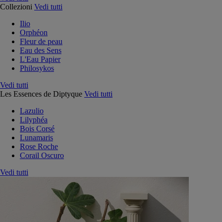
Collezioni
Vedi tutti
Ilio
Orphéon
Fleur de peau
Eau des Sens
L'Eau Papier
Philosykos
Vedi tutti
Les Essences de Diptyque
Vedi tutti
Lazulio
Lilyphéa
Bois Corsé
Lunamaris
Rose Roche
Corail Oscuro
Vedi tutti