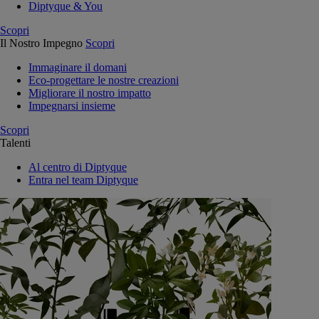
Diptyque & You
Scopri
Il Nostro Impegno
Scopri
Immaginare il domani
Eco-progettare le nostre creazioni
Migliorare il nostro impatto
Impegnarsi insieme
Scopri
Talenti
Al centro di Diptyque
Entra nel team Diptyque