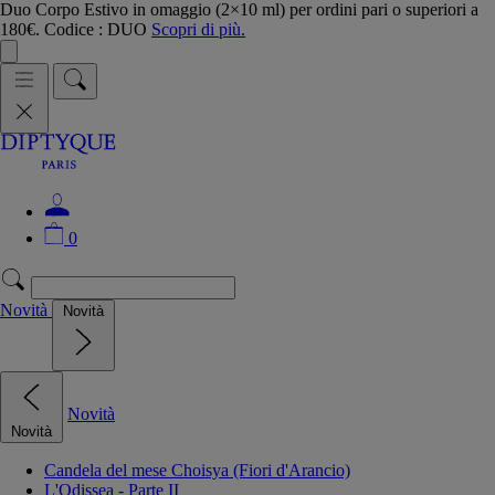
Duo Corpo Estivo in omaggio (2×10 ml) per ordini pari o superiori a
180€. Codice : DUO
Scopri di più.
0
Novità
Novità
Novità
Novità
Candela del mese Choisya (Fiori d'Arancio)
L'Odissea - Parte II