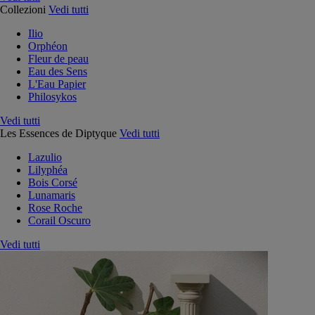
Collezioni
Vedi tutti
Ilio
Orphéon
Fleur de peau
Eau des Sens
L'Eau Papier
Philosykos
Vedi tutti
Les Essences de Diptyque
Vedi tutti
Lazulio
Lilyphéa
Bois Corsé
Lunamaris
Rose Roche
Corail Oscuro
Vedi tutti