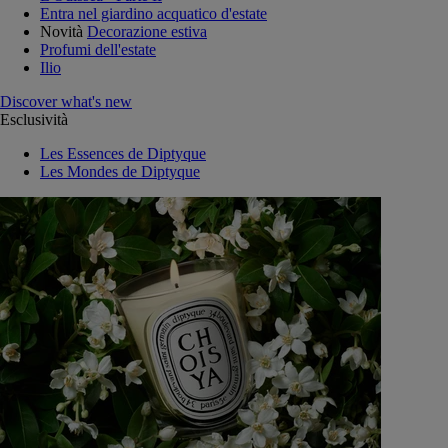
Entra nel giardino acquatico d'estate
Novità
Decorazione estiva
Profumi dell'estate
Ilio
Discover what's new
Esclusività
Les Essences de Diptyque
Les Mondes de Diptyque