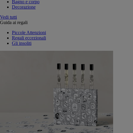
Bagno e corpo
Decorazione
Vedi tutti
Guida ai regali
Piccole Attenzioni
Regali eccezionali
Gli insoliti