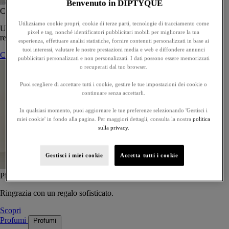
Benvenuto in DIPTYQUE
Cofanetto di 5 Eau de toilette - Personalizzabili
Utilizziamo cookie propri, cookie di terze parti, tecnologie di tracciamento come
Un cofanetto su misura di cinque eaux de toilette, da regalare o
pixel e tag, nonché identificatori pubblicitari mobili per migliorare la tua
regalarsi.
esperienza, effettuare analisi statistiche, fornire contenuti personalizzati in base ai
tuoi interessi, valutare le nostre prestazioni media e web e diffondere annunci
Componi il tuo cofanetto
pubblicitari personalizzati e non personalizzati. I dati possono essere memorizzati
o recuperati dal tuo browser.
Puoi scegliere di accettare tutti i cookie, gestire le tue impostazioni dei cookie o
continuare senza accettarli.
In qualsiasi momento, puoi aggiornare le tue preferenze selezionando 'Gestisci i
miei cookie' in fondo alla pagina. Per maggiori dettagli, consulta la nostra
politica
sulla privacy.
Gestisci i miei cookie
Accetta tutti i cookie
Piccole Attenzioni
Ringrazia con un regalo sofisticato.
Scopri
Profumi
Profumi