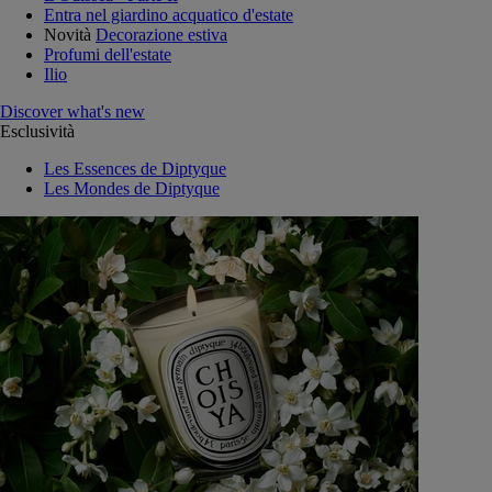
Entra nel giardino acquatico d'estate
Novità
Decorazione estiva
Profumi dell'estate
Ilio
Discover what's new
Esclusività
Les Essences de Diptyque
Les Mondes de Diptyque