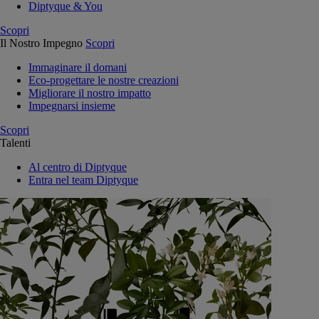
Diptyque & You
Scopri
Il Nostro Impegno
Scopri
Immaginare il domani
Eco-progettare le nostre creazioni
Migliorare il nostro impatto
Impegnarsi insieme
Scopri
Talenti
Al centro di Diptyque
Entra nel team Diptyque