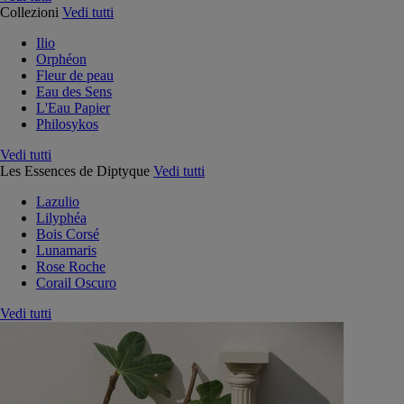
Collezioni
Vedi tutti
Ilio
Orphéon
Fleur de peau
Eau des Sens
L'Eau Papier
Philosykos
Vedi tutti
Les Essences de Diptyque
Vedi tutti
Lazulio
Lilyphéa
Bois Corsé
Lunamaris
Rose Roche
Corail Oscuro
Vedi tutti