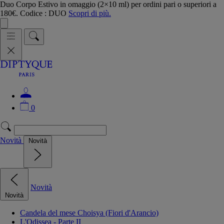
Duo Corpo Estivo in omaggio (2×10 ml) per ordini pari o superiori a
180€. Codice : DUO
Scopri di più.
0
Novità
Novità
Novità
Novità
Candela del mese Choisya (Fiori d'Arancio)
L'Odissea - Parte II