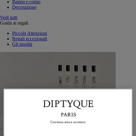
Bagno e corpo
Decorazione
Vedi tutti
Guida ai regali
Piccole Attenzioni
Regali eccezionali
Gli insoliti
Continua senza accettare