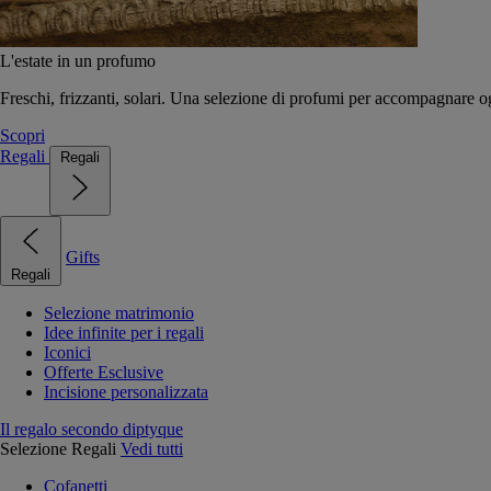
L'estate in un profumo
Freschi, frizzanti, solari. Una selezione di profumi per accompagnare og
Scopri
Regali
Regali
Gifts
Regali
Selezione matrimonio
Idee infinite per i regali
Iconici
Offerte Esclusive
Incisione personalizzata
Il regalo secondo diptyque
Selezione Regali
Vedi tutti
Cofanetti