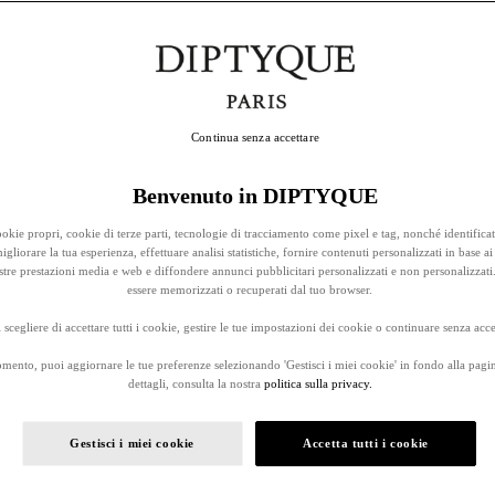
Continua senza accettare
Benvenuto in DIPTYQUE
okie propri, cookie di terze parti, tecnologie di tracciamento come pixel e tag, nonché identificat
gliorare la tua esperienza, effettuare analisi statistiche, fornire contenuti personalizzati in base ai 
stre prestazioni media e web e diffondere annunci pubblicitari personalizzati e non personalizzati
essere memorizzati o recuperati dal tuo browser.
 scegliere di accettare tutti i cookie, gestire le tue impostazioni dei cookie o continuare senza accet
omento, puoi aggiornare le tue preferenze selezionando 'Gestisci i miei cookie' in fondo alla pagi
dettagli, consulta la nostra
politica sulla privacy.
Gestisci i miei cookie
Accetta tutti i cookie