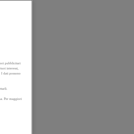
ori pubblicitari
tuoi interessi,
. I dati possono
tarli.
na. Per maggiori