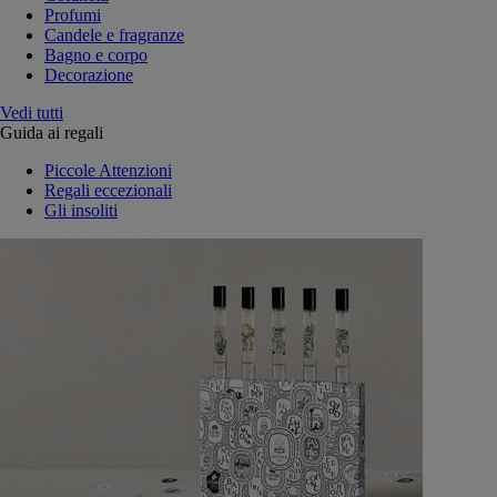
Profumi
Candele e fragranze
Bagno e corpo
Decorazione
Vedi tutti
Guida ai regali
Piccole Attenzioni
Regali eccezionali
Gli insoliti