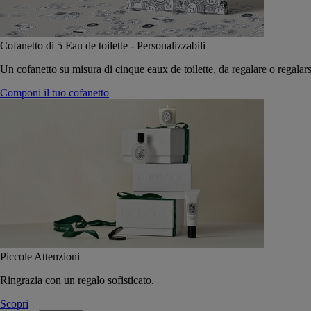
Cofanetto di 5 Eau de toilette - Personalizzabili
Un cofanetto su misura di cinque eaux de toilette, da regalare o regalars
Componi il tuo cofanetto
Piccole Attenzioni
Ringrazia con un regalo sofisticato.
Scopri