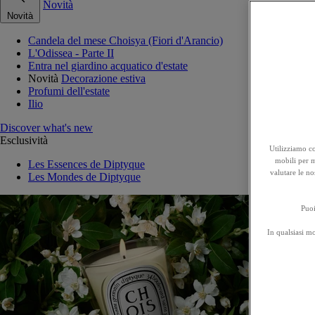
Novità
Novità
Candela del mese Choisya (Fiori d'Arancio)
L'Odissea - Parte II
Entra nel giardino acquatico d'estate
Novità
Decorazione estiva
Profumi dell'estate
Ilio
Discover what's new
Esclusività
Utilizziamo co
mobili per mi
Les Essences de Diptyque
valutare le no
Les Mondes de Diptyque
Puoi
In qualsiasi m