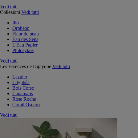
Vedi tutti
Collezioni
Vedi tutti
Ilio
Orphéon
Fleur de peau
Eau des Sens
L'Eau Papier
Philosykos
Vedi tutti
Les Essences de Diptyque
Vedi tutti
Lazulio
Lilyphéa
Bois Corsé
Lunamaris
Rose Roche
Corail Oscuro
Vedi tutti