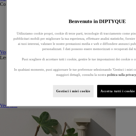
Collezioni
Vedi tutti
Ilio
Orphéon
Benvenuto in DIPTYQUE
Fleur de peau
Eau des Sens
Utilizziamo cookie propri, cookie di terze parti, tecnologie di tracciamento come pixe
L'Eau Papier
pubblicitari mobili per migliorare la tua esperienza, effettuare analisi statistiche, fornir
Philosykos
ai tuoi interessi, valutare le nostre prestazioni media e web e diffondere annunci pubb
personalizzati. I dati possono essere memorizzati o recuperati dal t
Vedi tutti
Les Essences de Diptyque
Vedi tutti
Puoi scegliere di accettare tutti i cookie, gestire le tue impostazioni dei cookie o c
Lazulio
In qualsiasi momento, puoi aggiornare le tue preferenze selezionando 'Gestisci i miei c
Lilyphéa
maggiori dettagli, consulta la nostra
politica sulla privacy
Bois Corsé
Lunamaris
Rose Roche
Gestisci i miei cookie
Accetta tutti i cookie
Corail Oscuro
Vedi tutti