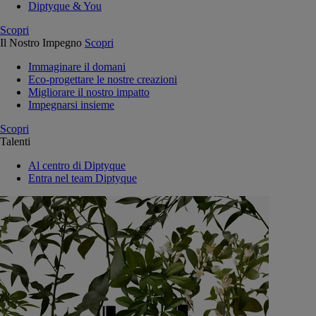
Diptyque & You
Scopri
Il Nostro Impegno
Scopri
Immaginare il domani
Eco-progettare le nostre creazioni
Migliorare il nostro impatto
Impegnarsi insieme
Scopri
Talenti
Al centro di Diptyque
Entra nel team Diptyque