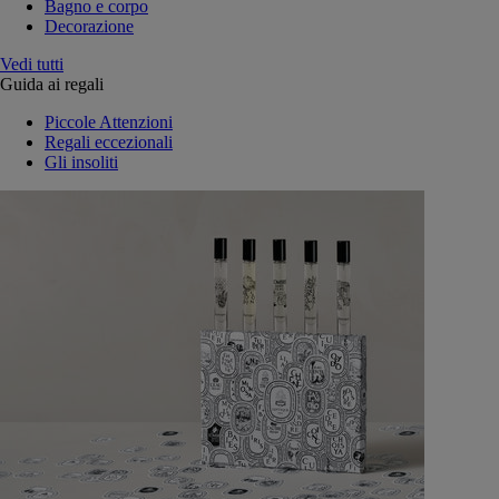
Bagno e corpo
Decorazione
Vedi tutti
Guida ai regali
Piccole Attenzioni
Regali eccezionali
Gli insoliti