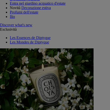
Entra nel giardino acquatico d'estate
Novità
Decorazione estiva
Profumi dell'estate
Ilio
Discover what's new
Esclusività
Les Essences de Diptyque
Les Mondes de Diptyque