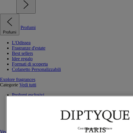
Profumi
Profumi
L'Odissea
Fragranze d'estate
Best sellers
Idee regalo
Formati di scoperta
Cofanetto Personalizzabili
Explore fragrances
Categorie
Vedi tutti
Profumi esclusivi
Eaux de parfum
Eaux de toilette
Profumi solidi
Profumi per capelli
Trattamenti profumati corpo
Continua senza accettare
Vedi tutti