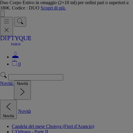
Duo Corpo Estivo in omaggio (2×10 ml) per ordini pari o superiori a
180€. Codice : DUO
Scopri di più.
0
Novità
Novità
Novità
Novità
Candela del mese Choisya (Fiori d'Arancio)
L'Odissea - Parte II