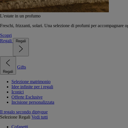
L'estate in un profumo
Freschi, frizzanti, solari. Una selezione di profumi per accompagnare og
Scopri
Regali
Regali
Gifts
Regali
Selezione matrimonio
Idee infinite per i regali
Iconici
Offerte Esclusive
Incisione personalizzata
Il regalo secondo diptyque
Selezione Regali
Vedi tutti
Cofanetti