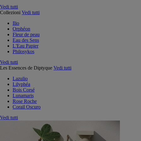
Vedi tutti
Collezioni
Vedi tutti
Ilio
Orphéon
Fleur de peau
Eau des Sens
L'Eau Papier
Philosykos
Vedi tutti
Les Essences de Diptyque
Vedi tutti
Lazulio
Lilyphéa
Bois Corsé
Lunamaris
Rose Roche
Corail Oscuro
Vedi tutti