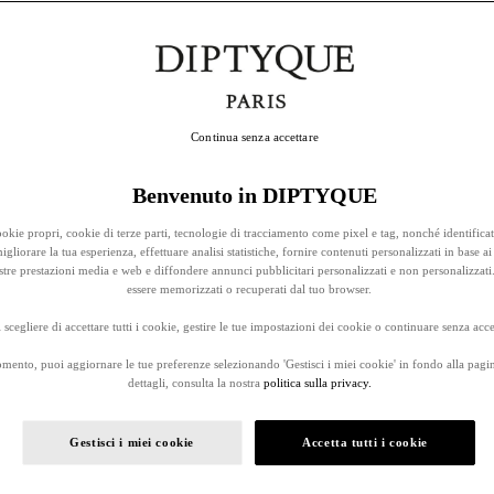
Continua senza accettare
Benvenuto in DIPTYQUE
okie propri, cookie di terze parti, tecnologie di tracciamento come pixel e tag, nonché identificat
gliorare la tua esperienza, effettuare analisi statistiche, fornire contenuti personalizzati in base ai 
stre prestazioni media e web e diffondere annunci pubblicitari personalizzati e non personalizzati
essere memorizzati o recuperati dal tuo browser.
 scegliere di accettare tutti i cookie, gestire le tue impostazioni dei cookie o continuare senza accet
omento, puoi aggiornare le tue preferenze selezionando 'Gestisci i miei cookie' in fondo alla pagi
dettagli, consulta la nostra
politica sulla privacy.
Gestisci i miei cookie
Accetta tutti i cookie