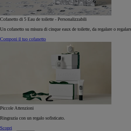
Cofanetto di 5 Eau de toilette - Personalizzabili
Un cofanetto su misura di cinque eaux de toilette, da regalare o regalars
Componi il tuo cofanetto
Piccole Attenzioni
Ringrazia con un regalo sofisticato.
Scopri