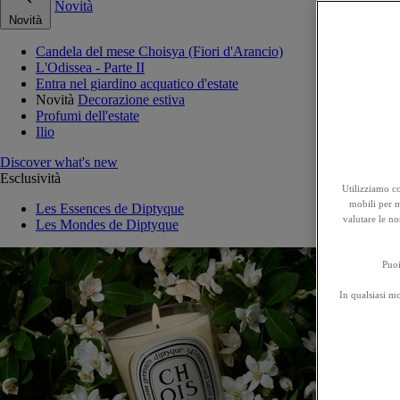
Novità
Novità
Candela del mese Choisya (Fiori d'Arancio)
L'Odissea - Parte II
Entra nel giardino acquatico d'estate
Novità
Decorazione estiva
Profumi dell'estate
Ilio
Discover what's new
Esclusività
Utilizziamo co
mobili per mi
Les Essences de Diptyque
valutare le no
Les Mondes de Diptyque
Puoi
In qualsiasi m