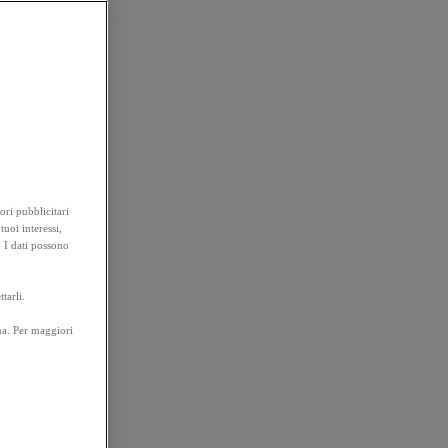
ori pubblicitari
tuoi interessi,
. I dati possono
tarli.
na. Per maggiori