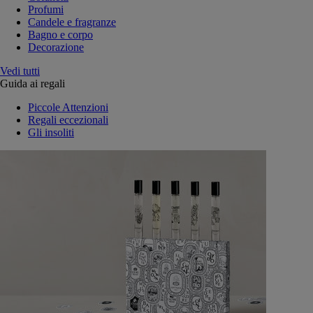
Profumi
Candele e fragranze
Bagno e corpo
Decorazione
Vedi tutti
Guida ai regali
Piccole Attenzioni
Regali eccezionali
Gli insoliti