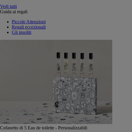
Vedi tutti
Guida ai regali
Piccole Attenzioni
Regali eccezionali
Gli insoliti
Cofanetto di 5 Eau de toilette - Personalizzabili