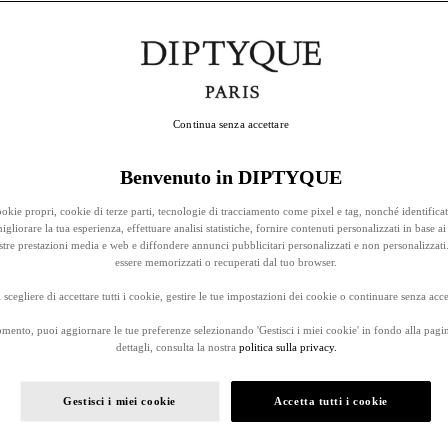
Continua senza accettare
Benvenuto in DIPTYQUE
okie propri, cookie di terze parti, tecnologie di tracciamento come pixel e tag, nonché identificat
gliorare la tua esperienza, effettuare analisi statistiche, fornire contenuti personalizzati in base ai 
stre prestazioni media e web e diffondere annunci pubblicitari personalizzati e non personalizzati
essere memorizzati o recuperati dal tuo browser.
 scegliere di accettare tutti i cookie, gestire le tue impostazioni dei cookie o continuare senza accet
omento, puoi aggiornare le tue preferenze selezionando 'Gestisci i miei cookie' in fondo alla pagi
dettagli, consulta la nostra
politica sulla privacy.
Gestisci i miei cookie
Accetta tutti i cookie