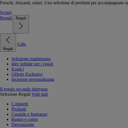
Freschi, frizzanti, solari. Una selezione di profumi per accompagnare og
Scopri
Regali
Regali
Gifts
Regali
Selezione matrimonio
Idee infinite per i regali
Iconici
Offerte Esclusive
Incisione personalizzata
Il regalo secondo diptyque
Selezione Regali
Vedi tutti
Cofanetti
Profumi
Candele e fragranze
Bagno e corpo
Decorazione