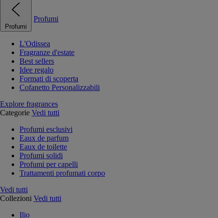
Profumi
Profumi
L'Odissea
Fragranze d'estate
Best sellers
Idee regalo
Formati di scoperta
Cofanetto Personalizzabili
Explore fragrances
Categorie
Vedi tutti
Profumi esclusivi
Eaux de parfum
Eaux de toilette
Profumi solidi
Profumi per capelli
Trattamenti profumati corpo
Vedi tutti
Collezioni
Vedi tutti
Ilio