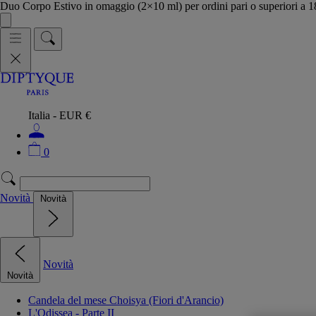
Duo Corpo Estivo in omaggio (2×10 ml) per ordini pari o superiori a
Italia - EUR €
0
Novità
Novità
Novità
Novità
Candela del mese Choisya (Fiori d'Arancio)
L'Odissea - Parte II