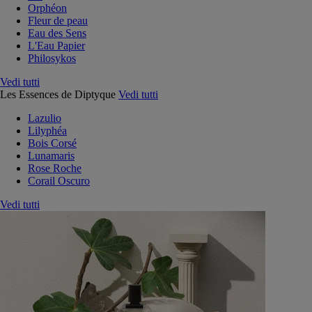
Orphéon
Fleur de peau
Eau des Sens
L'Eau Papier
Philosykos
Vedi tutti
Les Essences de Diptyque
Vedi tutti
Lazulio
Lilyphéa
Bois Corsé
Lunamaris
Rose Roche
Corail Oscuro
Vedi tutti