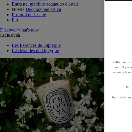
Entra nel giardino acquatico d'estate
Novità
Decorazione estiva
Profumi dell'estate
Ilio
Discover what's new
Esclusività
Les Essences de Diptyque
Les Mondes de Diptyque
Utilizziamo co
mobili per mi
valutare le no
Puoi
In qualsiasi m