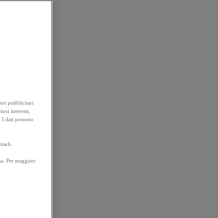
ori pubblicitari
tuoi interessi,
. I dati possono
tarli.
na. Per maggiori