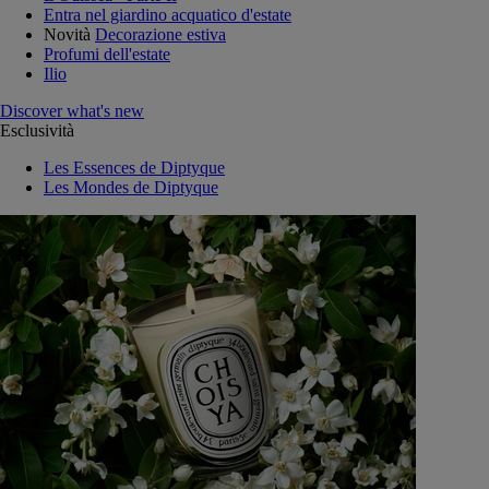
Entra nel giardino acquatico d'estate
Novità
Decorazione estiva
Profumi dell'estate
Ilio
Discover what's new
Esclusività
Les Essences de Diptyque
Les Mondes de Diptyque