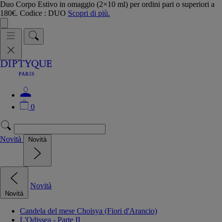
Duo Corpo Estivo in omaggio (2×10 ml) per ordini pari o superiori a
180€. Codice : DUO
Scopri di più.
0
Novità
Novità
Novità
Novità
Candela del mese Choisya (Fiori d'Arancio)
L'Odissea - Parte II