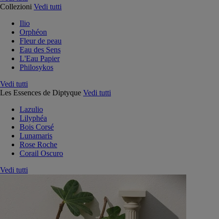
Collezioni
Vedi tutti
Ilio
Orphéon
Fleur de peau
Eau des Sens
L'Eau Papier
Philosykos
Vedi tutti
Les Essences de Diptyque
Vedi tutti
Lazulio
Lilyphéa
Bois Corsé
Lunamaris
Rose Roche
Corail Oscuro
Vedi tutti