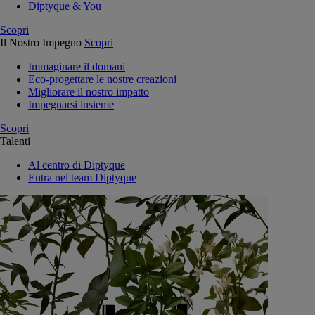
Diptyque & You
Scopri
Il Nostro Impegno
Scopri
Immaginare il domani
Eco-progettare le nostre creazioni
Migliorare il nostro impatto
Impegnarsi insieme
Scopri
Talenti
Al centro di Diptyque
Entra nel team Diptyque