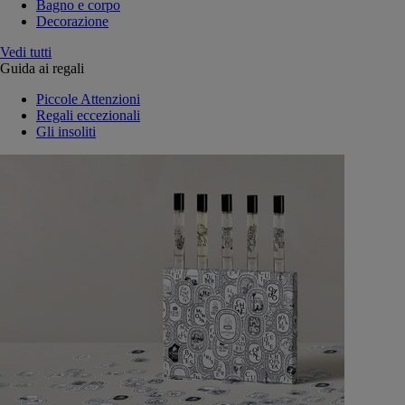
Bagno e corpo
Decorazione
Vedi tutti
Guida ai regali
Piccole Attenzioni
Regali eccezionali
Gli insoliti