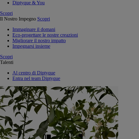
Diptyque & You
Scopri
Il Nostro Impegno
Scopri
Immaginare il domani
Eco-progettare le nostre creazioni
Migliorare il nostro impatto
Impegnarsi insieme
Scopri
Talenti
Al centro di Diptyque
Entra nel team Diptyque