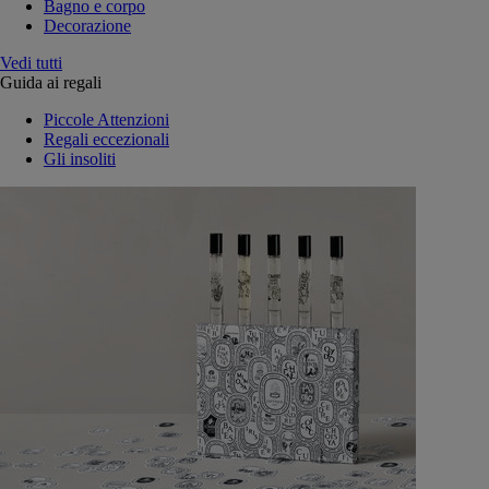
Bagno e corpo
Decorazione
Vedi tutti
Guida ai regali
Piccole Attenzioni
Regali eccezionali
Gli insoliti