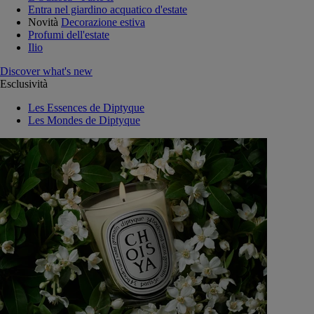
Entra nel giardino acquatico d'estate
Novità
Decorazione estiva
Profumi dell'estate
Ilio
Discover what's new
Esclusività
Les Essences de Diptyque
Les Mondes de Diptyque