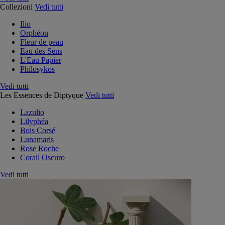
Collezioni
Vedi tutti
Ilio
Orphéon
Fleur de peau
Eau des Sens
L'Eau Papier
Philosykos
Vedi tutti
Les Essences de Diptyque
Vedi tutti
Lazulio
Lilyphéa
Bois Corsé
Lunamaris
Rose Roche
Corail Oscuro
Vedi tutti