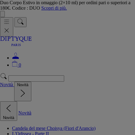
Duo Corpo Estivo in omaggio (2×10 ml) per ordini pari o superiori a
180€. Codice : DUO
Scopri di più.
0
Novità
Novità
Novità
Novità
Candela del mese Choisya (Fiori d'Arancio)
L'Odissea - Parte II