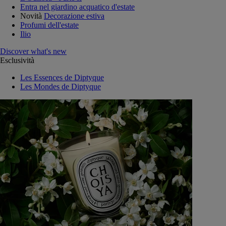
Entra nel giardino acquatico d'estate
Novità
Decorazione estiva
Profumi dell'estate
Ilio
Discover what's new
Esclusività
Les Essences de Diptyque
Les Mondes de Diptyque