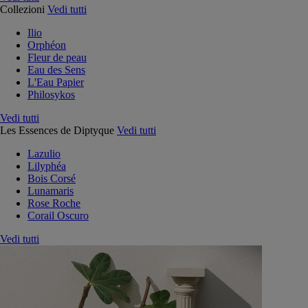
Collezioni
Vedi tutti
Ilio
Orphéon
Fleur de peau
Eau des Sens
L'Eau Papier
Philosykos
Vedi tutti
Les Essences de Diptyque
Vedi tutti
Lazulio
Lilyphéa
Bois Corsé
Lunamaris
Rose Roche
Corail Oscuro
Vedi tutti