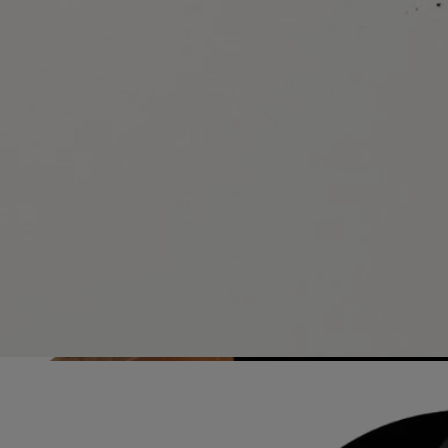
materie prime?
Visita la nostra piattaforma di trasparenza
Flacone ricaricabile
I nostri iconici flaconi di profumo possono essere ricaricati in alcuni
negozi. Ti basterà portare il tuo flacone vuoto in un negozio Diptyque
aderente per ricaricarlo.
Elenco dei negozi
Istruzioni per il riciclo
La bottiglia in vetro e la scatola di cartone sono riciclabili. Si prega di
smaltirle negli appositi contenitori per la raccolta differenziata.