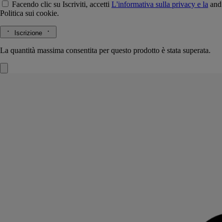
Facendo clic su Iscriviti, accetti
L'informativa sulla privacy e la
and
Politica sui cookie.
Iscrizione
La quantità massima consentita per questo prodotto è stata superata.
Bois Corsé
Eau de parfum
Caffè arabica, legno di sandalo, fava tonka.​
Dall'unione di "écorce" (corteccia) e "corsé" (corposo), la fragranza
evoca il manto protettivo di un albero attraverso un'intensa assoluta di
caffè nero.
Leggi di più
Addolcita dal sandalo latteo e dalla fava tonka avvolgente, la sua scia
persistente è riprodotta sull'iconico flacone, caratterizzato dal tipico
ovale incastonato nel vetro, che ingrandisce l'illustrazione sul retro.