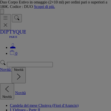
Duo Corpo Estivo in omaggio (2×10 ml) per ordini pari o superiori a
180€. Codice : DUO
Scopri di più.
0
Novità
Novità
Novità
Novità
Candela del mese Choisya (Fiori d'Arancio)
L'Odissea - Parte II