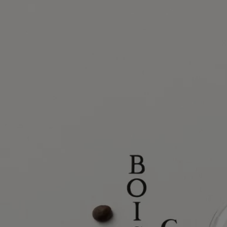
Diptyque trae da sempre ispirazione dalla natura, sia essa selvaggia o
plasmata dall'uomo. La natura incanta il nostro sguardo. Stimola la
nostra curiosità, nutre la nostra creatività.
La nuova collezione della Maison, Les Essences de Diptyque (Le
Essenze di Diptyque), reinterpreta liberamente i tesori della natura,
oscillando tra il reale e il fantastico. Svelati in tutta la loro bellezza,
questi tesori ci invitano a fermarci e ad ammirarli.
Delicate, oniriche, le cinque composizioni di questa collezione sono il
prodotto di un'alleanza tra il naso del profumiere e le mani di un artista.
Ogni creazione celebra uno dei tesori della natura – reinventandolo in
profumi e disegni eccezionali.
Bois Corsé è un omaggio alla corteccia, il vitale manto protettivo che
custodisce il cuore vulnerabile dell'albero. Esposta alle intemperie,
prende gradualmente forma, sviluppando texture in rilievo ruvide,
irregolari eppure piacevoli al tatto.
In questa composizione olfattiva e visiva, che unisce il lavoro della
profumiera Nathalie Cetto e del suo primo collaboratore Olivier
Pescheux – a quello dell'illustratore Nigel Peake, la corteccia degli
alberi prende vividamente vita. Ruvida, eppure confortante.
Saperne di più