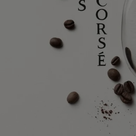
Ingredienti
alcohol denat., parfum (fragrance), aqua (water), coumarin, linalool,
ethylhexyl methoxycinnamate, alpha-isomethyl ionone, limonene,
ethylhexyl salicylate, geraniol, butyl methoxydibenzoylmethane,
cinnamyl alcohol, farnesol, citral
Avvertenza: L'elenco degli ingredienti dei prodotti Diptyque è soggetto
ad aggiornamenti. Prima di utilizzare un prodotto Diptyque, si prega di
leggere l'elenco degli ingredienti sulla confezione per assicurarsi che
siano adatti al proprio uso personale.
Impegni
Prodotto in Francia
Tutti i nostri gesti profumati sono made in France
Con totale trasparenza
Vorresti saperne di più sui nostri partner e sulle origini delle nostre