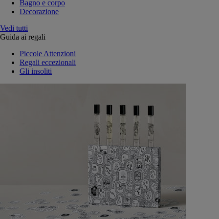
Bagno e corpo
Decorazione
Vedi tutti
Guida ai regali
Piccole Attenzioni
Regali eccezionali
Gli insoliti