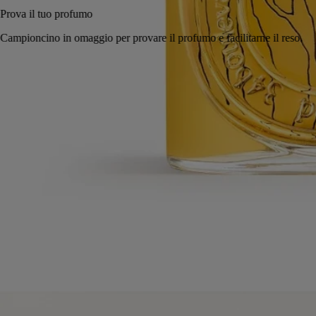
Prova il tuo profumo
Campioncino in omaggio per provare il profumo e facilitarne il reso.
Resi gratuiti
su tutti gli ordini
2 campioncini in omaggio a tua scelta
con ogni ordine
Made in France, con totale trasparenza. Ricaricabile all'infinito.
Storia
Impegni
Ingredienti
Storia