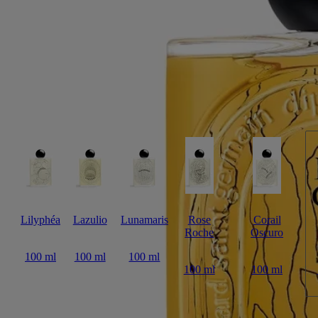
Dall'unione di "écorce" (corteccia) e "corsé" (corposo), la fragranza
evoca il manto protettivo di un albero attraverso un'intensa assoluta di
caffè nero.
Leggi di più
Addolcita dal sandalo latteo e dalla fava tonka avvolgente, la sua scia
persistente è riprodotta sull'iconico flacone, caratterizzato dal tipico
ovale incastonato nel vetro, che ingrandisce l'illustrazione sul retro.
Leggi meno
Lilyphéa
Lazulio
Lunamaris
Rose
Corail
Roche
Oscuro
100 ml
100 ml
100 ml
100 ml
100 ml
Aggiungi al carrello
285 €