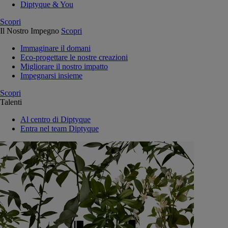
Diptyque & You
Scopri
Il Nostro Impegno
Scopri
Immaginare il domani
Eco-progettare le nostre creazioni
Migliorare il nostro impatto
Impegnarsi insieme
Scopri
Talenti
Al centro di Diptyque
Entra nel team Diptyque