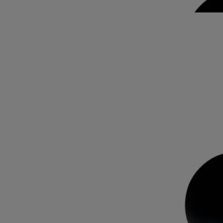
Leggi meno
Bois Corsé
Eau de parfum
Caffè arabica, legno di sandalo, fava tonka.​
Dall'unione di "écorce" (corteccia) e "corsé" (corposo), la fragranza
evoca il manto protettivo di un albero attraverso un'intensa assoluta di
caffè nero.
Leggi di più
Addolcita dal sandalo latteo e dalla fava tonka avvolgente, la sua scia
persistente è riprodotta sull'iconico flacone, caratterizzato dal tipico
ovale incastonato nel vetro, che ingrandisce l'illustrazione sul retro.
Leggi meno
Bois Corsé
Eau de parfum
Caffè arabica, legno di sandalo, fava tonka.​