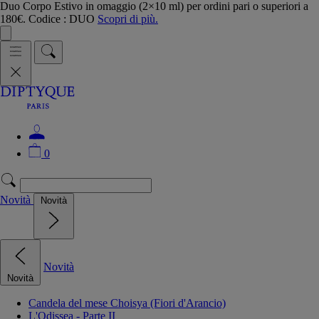
Duo Corpo Estivo in omaggio (2×10 ml) per ordini pari o superiori a
180€. Codice : DUO
Scopri di più.
0
Novità
Novità
Novità
Novità
Candela del mese Choisya (Fiori d'Arancio)
L'Odissea - Parte II