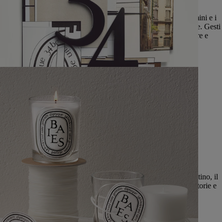
Attraverso la propria esperienza, Diptyque fa incontrare gli uomini e i
materiali, mezzi espressivi della loro sensibilità e immaginazione. Gesti
di artisti e di artigiani che la Maison ha sempre voluto valorizzare e
rivisitare, fin dalle proprie origini.
Esplora
34 boulevard Saint-Germain, Parigi 5°
arrondissement
Storico luogo di nascita di Diptyque, nel cuore del Quartiere Latino, il
numero 34 di boulevard Saint-Germain è un indirizzo ricco di storie e
di fantasia. Il luogo dell’immaginazione vagabonda.
Per saperne di più