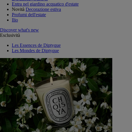
Entra nel giardino acquatico d'estate
Novità
Decorazione estiva
Profumi dell'estate
Ilio
Discover what's new
Esclusività
Les Essences de Diptyque
Les Mondes de Diptyque