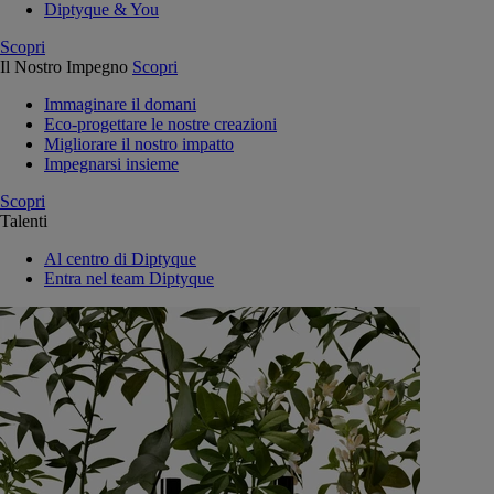
Diptyque & You
Scopri
Il Nostro Impegno
Scopri
Immaginare il domani
Eco-progettare le nostre creazioni
Migliorare il nostro impatto
Impegnarsi insieme
Scopri
Talenti
Al centro di Diptyque
Entra nel team Diptyque