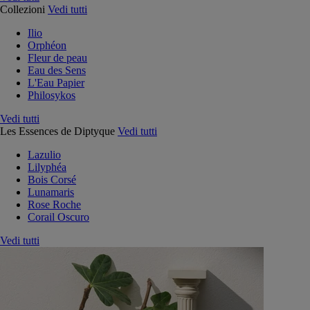
Collezioni
Vedi tutti
Ilio
Orphéon
Fleur de peau
Eau des Sens
L'Eau Papier
Philosykos
Vedi tutti
Les Essences de Diptyque
Vedi tutti
Lazulio
Lilyphéa
Bois Corsé
Lunamaris
Rose Roche
Corail Oscuro
Vedi tutti