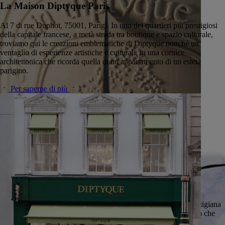
La Maison Diptyque Paris
Al 7 di rue Duphot, 75001, Parigi. In uno dei quartieri più prestigiosi
della capitale francese, a metà strada tra boutique e spazio culturale,
troviamo qui le creazioni emblematiche di Diptyque nonché un
ventaglio di esperienze artistiche e culturali, in una cornice
architettonica che ricorda quella di un appartamento di un esteta
parigino.
Per saperne di più
L'arte della lavorazione della ceramica
Scultoree, le grandi candele Diptyque testimoniano la perizia artigiana
dei ceramisti dell’atelier Virebent, uno dei laboratori di ceramica che
collabora con la Maison in Francia e in Europa.