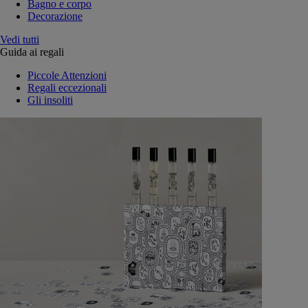
Bagno e corpo
Decorazione
Vedi tutti
Guida ai regali
Piccole Attenzioni
Regali eccezionali
Gli insoliti