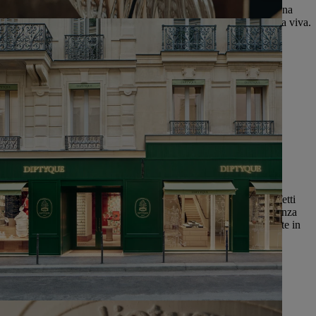
Sai parlare Diptyque? La grafia della Maison svela la storia di una
Esplora
tradizione che si arricchisce con il passare del tempo. Una lingua viva.
Per saperne di più
L'arte della lavorazione del vetro
Per esaltare la luce delle candele, nei suoi portacandele dagli effetti
caleidoscopici, Diptyque ha sviluppato un’eccezionale competenza
collaborando con alcune delle vetrerie più altamente specializzate in
Francia e in Europa, come l’atelier Nivyne.
Per saperne di più