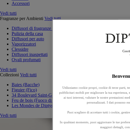
Accessori
Vedi tutti
Fragranze per Ambienti
Vedi tutti
Diffusori di fragranze per la casa
Pulizia della casa
Diffusori per auto
Vaporizzatori
Clessidre
Conti
Diffusori inaspettati
Ovali profumati
Vedi tutti
Collezioni
Vedi tutti
Benven
Baies (Bacche)
Utilizziamo cookie propri, cookie di terze parti, t
Figuier (Fico)
pubblicitari mobili per migliorare la tua esperienza, ef
34 Boulevard Saint-Germain
ai tuoi interessi, valutare le nostre prestazioni m
Feu de bois (Fuoco di legna)
personalizzati. I dati possono e
Les Mondes de Diptyque
Puoi scegliere di accettare tutti i cookie, gesti
Vedi tutti
In qualsiasi momento, puoi aggiornare le tue prefere
maggiori dettagli, cons