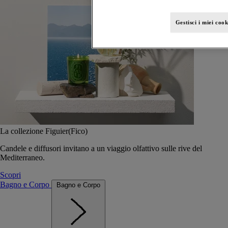
Gestisci i miei cook
La collezione Figuier(Fico)
Candele e diffusori invitano a un viaggio olfattivo sulle rive del
Mediterraneo.
Scopri
Bagno e Corpo
Bagno e Corpo