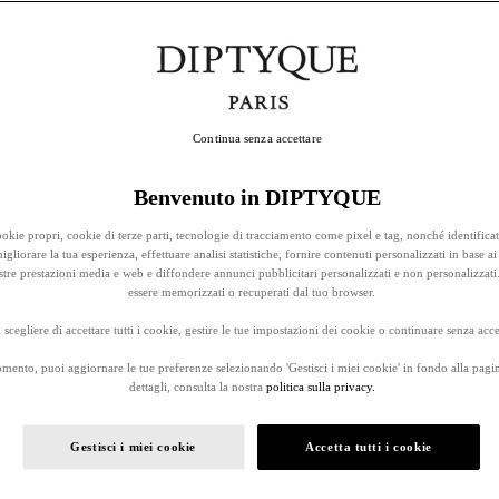
Continua senza accettare
Benvenuto in DIPTYQUE
okie propri, cookie di terze parti, tecnologie di tracciamento come pixel e tag, nonché identificat
gliorare la tua esperienza, effettuare analisi statistiche, fornire contenuti personalizzati in base ai 
stre prestazioni media e web e diffondere annunci pubblicitari personalizzati e non personalizzati
essere memorizzati o recuperati dal tuo browser.
 scegliere di accettare tutti i cookie, gestire le tue impostazioni dei cookie o continuare senza accet
omento, puoi aggiornare le tue preferenze selezionando 'Gestisci i miei cookie' in fondo alla pagi
dettagli, consulta la nostra
politica sulla privacy.
Gestisci i miei cookie
Accetta tutti i cookie