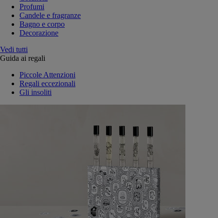
Profumi
Candele e fragranze
Bagno e corpo
Decorazione
Vedi tutti
Guida ai regali
Piccole Attenzioni
Regali eccezionali
Gli insoliti