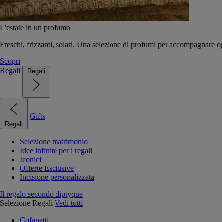
L'estate in un profumo
Freschi, frizzanti, solari. Una selezione di profumi per accompagnare og
Scopri
Regali
Regali
Gifts
Regali
Selezione matrimonio
Idee infinite per i regali
Iconici
Offerte Esclusive
Incisione personalizzata
Il regalo secondo diptyque
Selezione Regali
Vedi tutti
Cofanetti