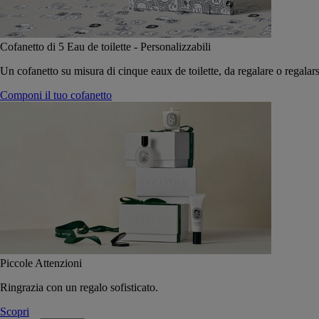
Cofanetto di 5 Eau de toilette - Personalizzabili
Un cofanetto su misura di cinque eaux de toilette, da regalare o regalars
Componi il tuo cofanetto
Piccole Attenzioni
Ringrazia con un regalo sofisticato.
Scopri