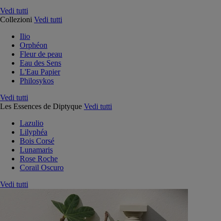
Vedi tutti
Collezioni
Vedi tutti
Ilio
Orphéon
Fleur de peau
Eau des Sens
L'Eau Papier
Philosykos
Vedi tutti
Les Essences de Diptyque
Vedi tutti
Lazulio
Lilyphéa
Bois Corsé
Lunamaris
Rose Roche
Corail Oscuro
Vedi tutti