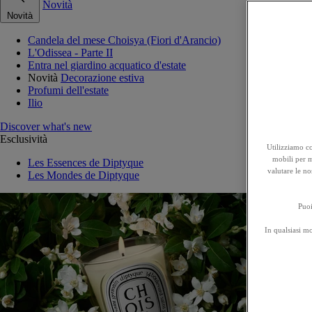
Novità
Novità
Candela del mese Choisya (Fiori d'Arancio)
L'Odissea - Parte II
Entra nel giardino acquatico d'estate
Novità
Decorazione estiva
Profumi dell'estate
Ilio
Discover what's new
Esclusività
Utilizziamo co
mobili per mi
Les Essences de Diptyque
valutare le no
Les Mondes de Diptyque
Puoi
In qualsiasi m