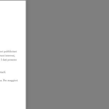
ori pubblicitari
tuoi interessi,
. I dati possono
tarli.
na. Per maggiori