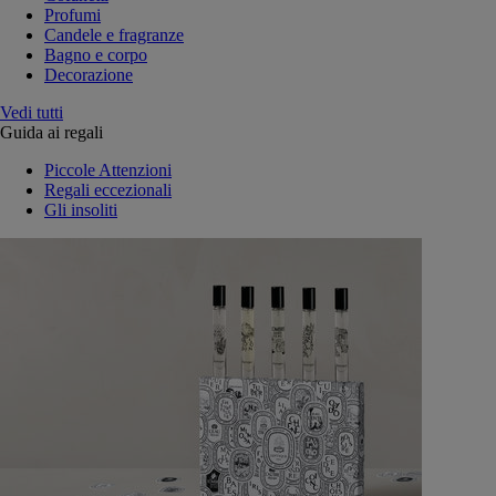
Profumi
Candele e fragranze
Bagno e corpo
Decorazione
Vedi tutti
Guida ai regali
Piccole Attenzioni
Regali eccezionali
Gli insoliti