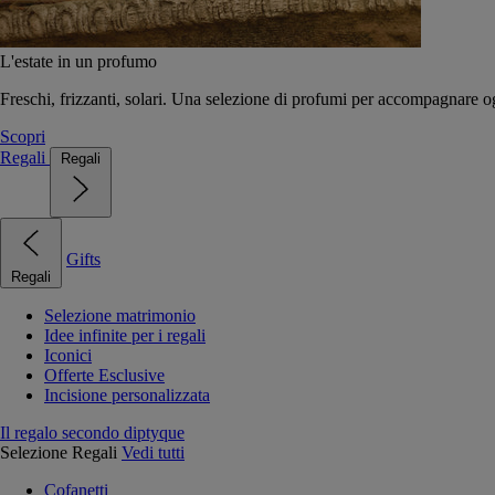
L'estate in un profumo
Freschi, frizzanti, solari. Una selezione di profumi per accompagnare og
Scopri
Regali
Regali
Gifts
Regali
Selezione matrimonio
Idee infinite per i regali
Iconici
Offerte Esclusive
Incisione personalizzata
Il regalo secondo diptyque
Selezione Regali
Vedi tutti
Cofanetti