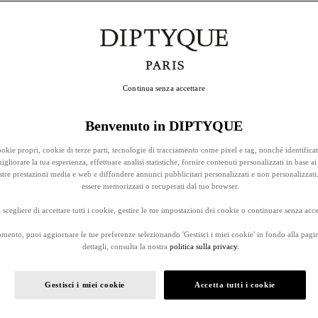
Continua senza accettare
Benvenuto in DIPTYQUE
okie propri, cookie di terze parti, tecnologie di tracciamento come pixel e tag, nonché identificat
gliorare la tua esperienza, effettuare analisi statistiche, fornire contenuti personalizzati in base ai 
stre prestazioni media e web e diffondere annunci pubblicitari personalizzati e non personalizzati
essere memorizzati o recuperati dal tuo browser.
 scegliere di accettare tutti i cookie, gestire le tue impostazioni dei cookie o continuare senza accet
omento, puoi aggiornare le tue preferenze selezionando 'Gestisci i miei cookie' in fondo alla pagi
dettagli, consulta la nostra
politica sulla privacy.
Gestisci i miei cookie
Accetta tutti i cookie