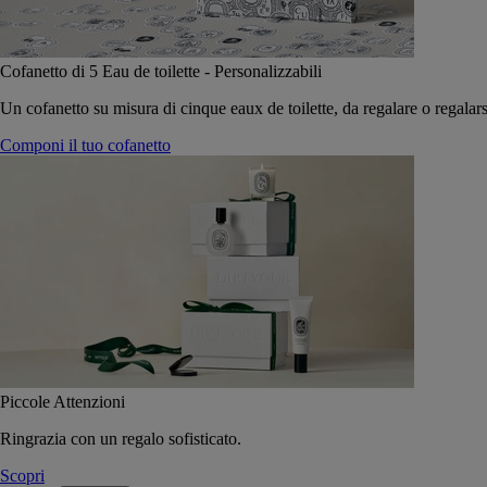
Cofanetto di 5 Eau de toilette - Personalizzabili
Un cofanetto su misura di cinque eaux de toilette, da regalare o regalars
Componi il tuo cofanetto
Piccole Attenzioni
Ringrazia con un regalo sofisticato.
Scopri