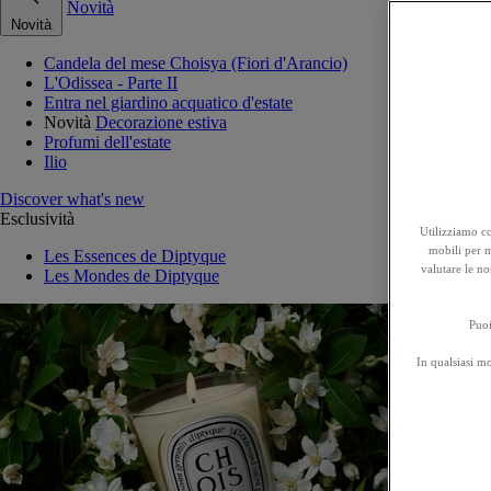
Novità
Novità
Candela del mese Choisya (Fiori d'Arancio)
L'Odissea - Parte II
Entra nel giardino acquatico d'estate
Novità
Decorazione estiva
Profumi dell'estate
Ilio
Discover what's new
Esclusività
Utilizziamo co
mobili per mi
Les Essences de Diptyque
valutare le no
Les Mondes de Diptyque
Puoi
In qualsiasi m