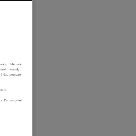
ori pubblicitari
tuoi interessi,
. I dati possono
tarli.
na. Per maggiori