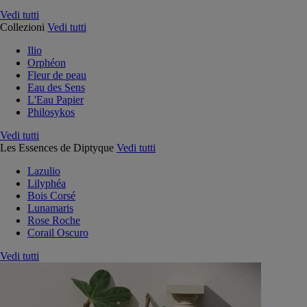
Vedi tutti
Collezioni
Vedi tutti
Ilio
Orphéon
Fleur de peau
Eau des Sens
L'Eau Papier
Philosykos
Vedi tutti
Les Essences de Diptyque
Vedi tutti
Lazulio
Lilyphéa
Bois Corsé
Lunamaris
Rose Roche
Corail Oscuro
Vedi tutti