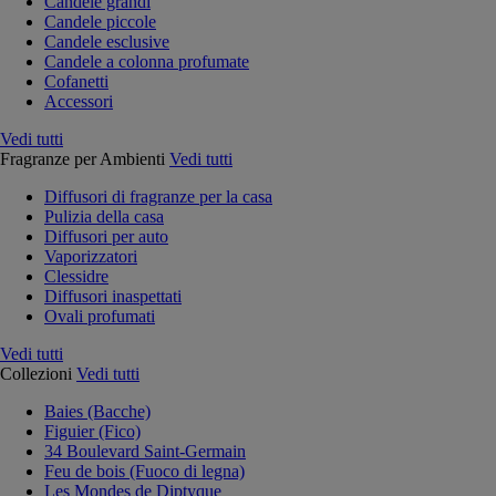
Candele grandi
Candele piccole
Candele esclusive
Candele a colonna profumate
Cofanetti
Accessori
Vedi tutti
Fragranze per Ambienti
Vedi tutti
Diffusori di fragranze per la casa
Pulizia della casa
Diffusori per auto
Vaporizzatori
Clessidre
Diffusori inaspettati
Ovali profumati
Vedi tutti
Collezioni
Vedi tutti
Baies (Bacche)
Figuier (Fico)
34 Boulevard Saint-Germain
Feu de bois (Fuoco di legna)
Les Mondes de Diptyque