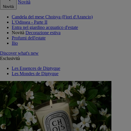
Novità
Novità
Candela del mese Choisya (Fiori d'Arancio)
L'Odissea - Parte II
Entra nel giardino acquatico d'estate
Novità
Decorazione estiva
Profumi dell'estate
Ilio
Discover what's new
Esclusività
Les Essences de Diptyque
Les Mondes de Diptyque