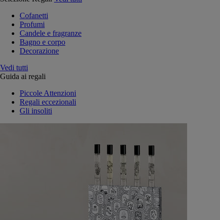
Cofanetti
Profumi
Candele e fragranze
Bagno e corpo
Decorazione
Vedi tutti
Guida ai regali
Piccole Attenzioni
Regali eccezionali
Gli insoliti