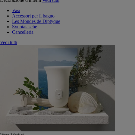
Decorazione d'Interni
Vedi tutti
Vasi
Accessori per il bagno
Les Mondes de Diptyque
Svuotatasche
Cancelleria
Vedi tutti