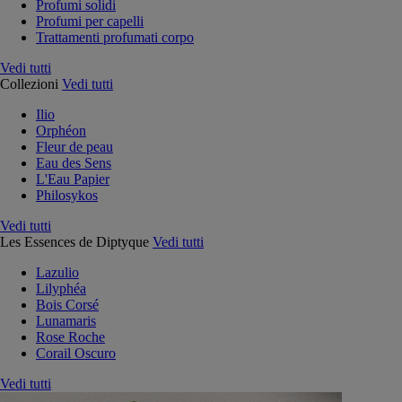
Profumi solidi
Profumi per capelli
Trattamenti profumati corpo
Vedi tutti
Collezioni
Vedi tutti
Ilio
Orphéon
Fleur de peau
Eau des Sens
L'Eau Papier
Philosykos
Vedi tutti
Les Essences de Diptyque
Vedi tutti
Lazulio
Lilyphéa
Bois Corsé
Lunamaris
Rose Roche
Corail Oscuro
Vedi tutti