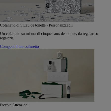
Cofanetto di 5 Eau de toilette - Personalizzabili
Un cofanetto su misura di cinque eaux de toilette, da regalare o
regalarsi.
Componi il tuo cofanetto
Piccole Attenzioni