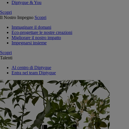
Diptyque & You
Scopri
Il Nostro Impegno
Scopri
Immaginare il domani
Eco-progettare le nostre creazioni
Migliorare il nostro impatto
Impegnarsi insieme
Scopri
Talenti
Al centro di Diptyque
Entra nel team Diptyque