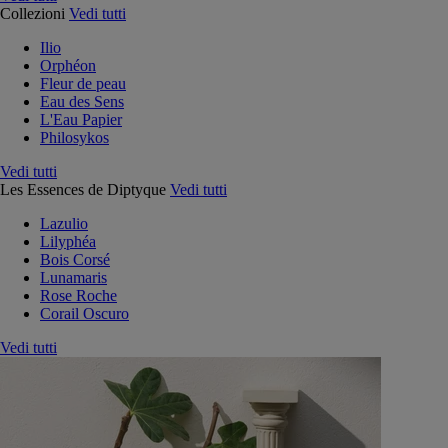
Collezioni
Vedi tutti
Ilio
Orphéon
Fleur de peau
Eau des Sens
L'Eau Papier
Philosykos
Vedi tutti
Les Essences de Diptyque
Vedi tutti
Lazulio
Lilyphéa
Bois Corsé
Lunamaris
Rose Roche
Corail Oscuro
Vedi tutti