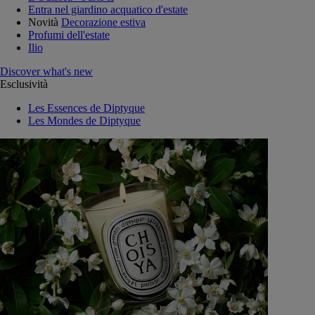
Entra nel giardino acquatico d'estate
Novità
Decorazione estiva
Profumi dell'estate
Ilio
Discover what's new
Esclusività
Les Essences de Diptyque
Les Mondes de Diptyque