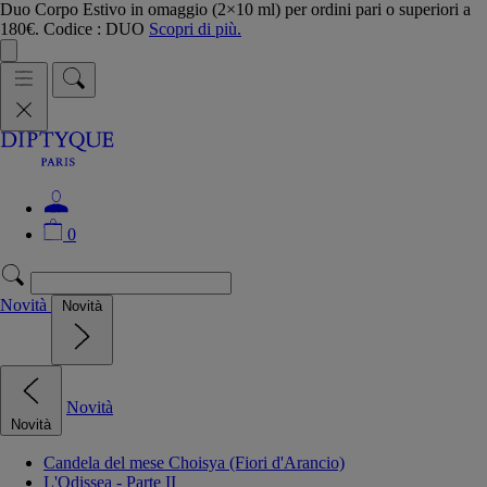
Duo Corpo Estivo in omaggio (2×10 ml) per ordini pari o superiori a
180€. Codice : DUO
Scopri di più.
0
Novità
Novità
Novità
Novità
Candela del mese Choisya (Fiori d'Arancio)
L'Odissea - Parte II