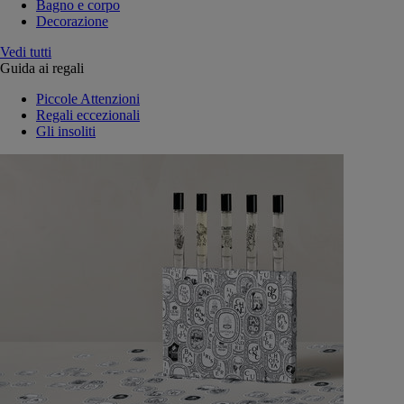
Bagno e corpo
Decorazione
Vedi tutti
Guida ai regali
Piccole Attenzioni
Regali eccezionali
Gli insoliti