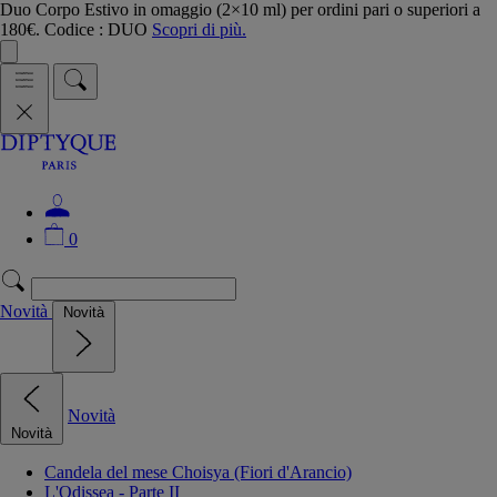
Duo Corpo Estivo in omaggio (2×10 ml) per ordini pari o superiori a
180€. Codice : DUO
Scopri di più.
0
Novità
Novità
Novità
Novità
Candela del mese Choisya (Fiori d'Arancio)
L'Odissea - Parte II