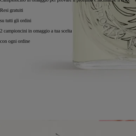
Made in France, con totale trasparenza. Ricaricabile all'infinito.
Storia
Impegni
Ingredienti
Storia
Diptyque trae da sempre ispirazione dalla natura, sia essa selvaggia o
plasmata dall'uomo. La natura incanta il nostro sguardo. Stimola la
nostra curiosità, nutre la nostra creatività.