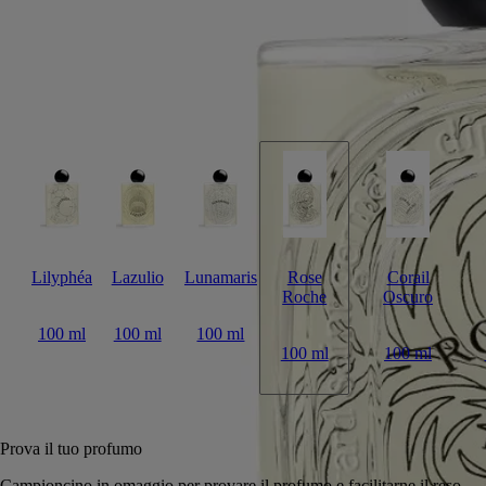
Leggi di più
Un incontro tra le note di limone, rosa centifolia e patchouli, questo
profumo intenso è disegnato sul flacone archetipico con linee sottili
come sabbia, sublimato dall'iconico ovale Diptyque incastonato nel
vetro.
Leggi meno
Lilyphéa
Lazulio
Lunamaris
Rose
Corail
Roche
Oscuro
100 ml
100 ml
100 ml
100 ml
100 ml
Aggiungi al carrello
285 €
Prova il tuo profumo
Campioncino in omaggio per provare il profumo e facilitarne il 