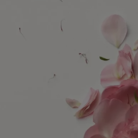
La nuova collezione della Maison, Les Essences de Diptyque (Le
Essenze di Diptyque), reinterpreta liberamente i tesori della natura,
oscillando tra il reale e il fantastico. Svelati in tutta la loro bellezza,
questi tesori ci invitano a fermarci e ad ammirarli.
Delicate, oniriche, le cinque composizioni di questa collezione sono il
prodotto di un'alleanza tra il naso del profumiere e le mani di un artista.
Ogni creazione celebra uno dei tesori della natura – reinventandolo in
profumi e disegni eccezionali.
Rose Roche evoca la rosa del deserto, un fiore plasmato dall'aria,
dall'acqua e dal sole. Esposto ai venti del deserto, col passare del
tempo questo fiore minerale e cristallino sviluppa i suoi contorni grafici
e distintivi.
Unendo il lavoro del profumiere Fabrice Pellegrin a quello del
disegnatore Nigel Peake, questa composizione olfattiva e visiva dà vita
a una rosa senza tempo, venerata come un capolavoro di precisione
accidentale.
Saperne di più
Ingredienti