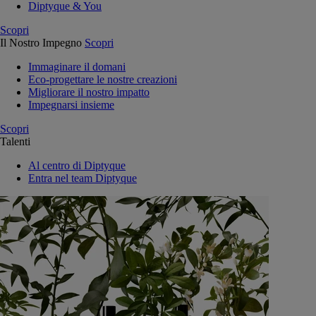
Diptyque & You
Scopri
Il Nostro Impegno
Scopri
Immaginare il domani
Eco-progettare le nostre creazioni
Migliorare il nostro impatto
Impegnarsi insieme
Scopri
Talenti
Al centro di Diptyque
Entra nel team Diptyque