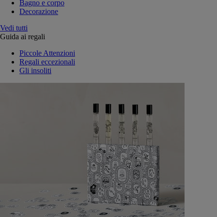
Bagno e corpo
Decorazione
Vedi tutti
Guida ai regali
Piccole Attenzioni
Regali eccezionali
Gli insoliti