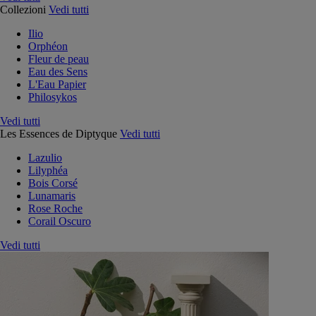
Collezioni
Vedi tutti
Ilio
Orphéon
Fleur de peau
Eau des Sens
L'Eau Papier
Philosykos
Vedi tutti
Les Essences de Diptyque
Vedi tutti
Lazulio
Lilyphéa
Bois Corsé
Lunamaris
Rose Roche
Corail Oscuro
Vedi tutti