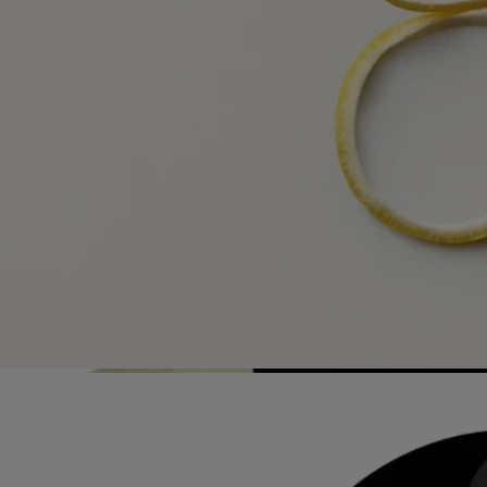
Flacone ricaricabile
I nostri iconici flaconi di profumo possono essere ricaricati in alcuni
negozi. Ti basterà portare il tuo flacone vuoto in un negozio Diptyque
aderente per ricaricarlo.
Elenco dei negozi
Istruzioni per il riciclo
La bottiglia in vetro e la scatola di cartone sono riciclabili. Si prega di
smaltirle negli appositi contenitori per la raccolta differenziata.