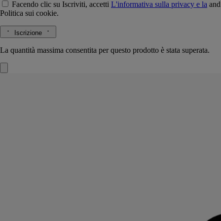
Facendo clic su Iscriviti, accetti
L'informativa sulla privacy e la
and
Politica sui cookie.
Iscrizione
La quantità massima consentita per questo prodotto è stata superata.
Rose Roche
Eau de parfum
Limone, rosa centifolia, patchouli.​
Effimera e delicata, ma eterna, Rose Roche è il profumo immaginario
della rosa del deserto. Un contrasto tra il vegetale e il minerale.
Leggi di più
Un incontro tra le note di limone, rosa centifolia e patchouli, questo
profumo intenso è disegnato sul flacone archetipico con linee sottili
come sabbia, sublimato dall'iconico ovale Diptyque incastonato nel
vetro.
Leggi meno