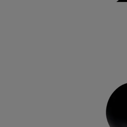
Rose Roche
Eau de parfum
Limone, rosa centifolia, patchouli.​
Effimera e delicata, ma eterna, Rose Roche è il profumo immaginario
della rosa del deserto. Un contrasto tra il vegetale e il minerale.
Leggi di più
Un incontro tra le note di limone, rosa centifolia e patchouli, questo
profumo intenso è disegnato sul flacone archetipico con linee sottili
come sabbia, sublimato dall'iconico ovale Diptyque incastonato nel
vetro.
Leggi meno
Rose Roche
Eau de parfum
Limone, rosa centifolia, patchouli.​
Effimera e delicata, ma eterna, Rose Roche è il profumo immaginario
della rosa del deserto. Un contrasto tra il vegetale e il minerale.