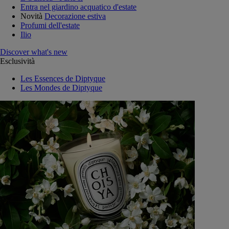
Entra nel giardino acquatico d'estate
Novità
Decorazione estiva
Profumi dell'estate
Ilio
Discover what's new
Esclusività
Les Essences de Diptyque
Les Mondes de Diptyque