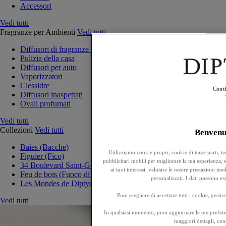
Accessori
Vedi tutti
Fragranze per Ambienti
Vedi tutti
Diffusori di fragranze per la casa
Pulizia della casa
Diffusori per auto
Vaporizzatori
Clessidre
Conti
Diffusori inaspettati
Ovali profumati
Vedi tutti
Collezioni
Vedi tutti
Benven
Baies (Bacche)
Utilizziamo cookie propri, cookie di terze parti, t
Figuier (Fico)
pubblicitari mobili per migliorare la tua esperienza, ef
34 Boulevard Saint-Germain
ai tuoi interessi, valutare le nostre prestazioni m
Feu de bois (Fuoco di legna)
personalizzati. I dati possono e
Les Mondes de Diptyque
Puoi scegliere di accettare tutti i cookie, gesti
Vedi tutti
In qualsiasi momento, puoi aggiornare le tue prefere
maggiori dettagli, cons