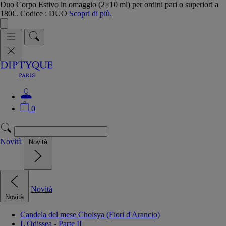
Duo Corpo Estivo in omaggio (2×10 ml) per ordini pari o superiori a
180€. Codice : DUO
Scopri di più.
0
Novità
Novità
Novità
Novità
Candela del mese Choisya (Fiori d'Arancio)
L'Odissea - Parte II