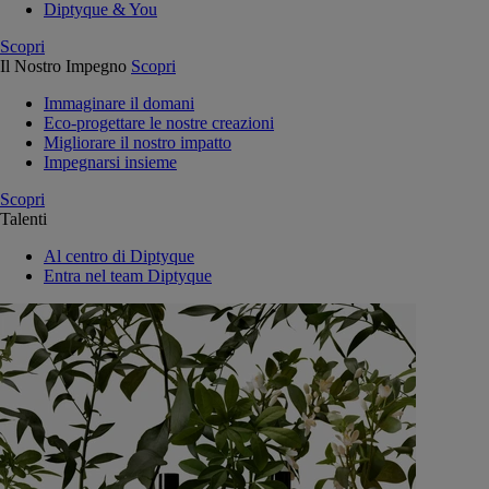
Diptyque & You
Scopri
Il Nostro Impegno
Scopri
Immaginare il domani
Eco-progettare le nostre creazioni
Migliorare il nostro impatto
Impegnarsi insieme
Scopri
Talenti
Al centro di Diptyque
Entra nel team Diptyque