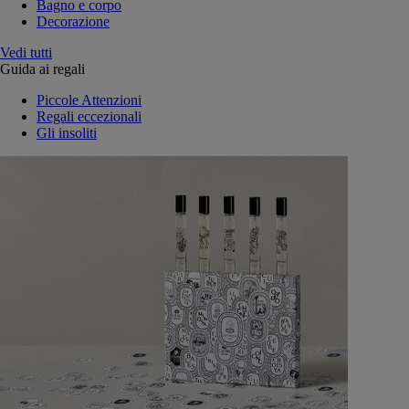
Bagno e corpo
Decorazione
Vedi tutti
Guida ai regali
Piccole Attenzioni
Regali eccezionali
Gli insoliti