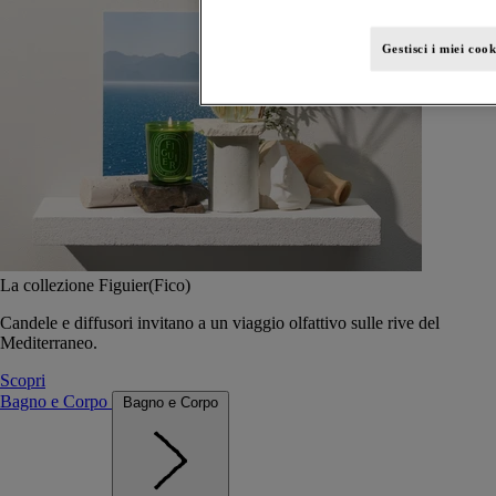
Gestisci i miei cook
La collezione Figuier(Fico)
Candele e diffusori invitano a un viaggio olfattivo sulle rive del
Mediterraneo.
Scopri
Bagno e Corpo
Bagno e Corpo