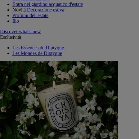
Entra nel giardino acquatico d'estate
Novità
Decorazione estiva
Profumi dell'estate
Ilio
Discover what's new
Esclusività
Les Essences de Diptyque
Les Mondes de Diptyque