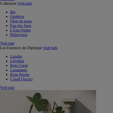
Collezioni
Vedi tutti
Ilio
Orphéon
Fleur de peau
Eau des Sens
L'Eau Papier
Philosykos
Vedi tutti
Les Essences de Diptyque
Vedi tutti
Lazulio
Lilyphéa
Bois Corsé
Lunamaris
Rose Roche
Corail Oscuro
Vedi tutti