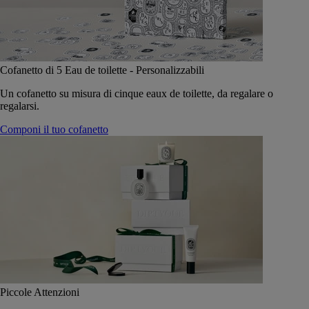
Cofanetto di 5 Eau de toilette - Personalizzabili
Un cofanetto su misura di cinque eaux de toilette, da regalare o
regalarsi.
Componi il tuo cofanetto
Piccole Attenzioni