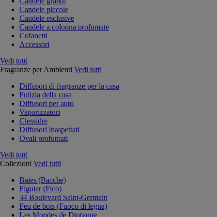
Candele grandi
Candele piccole
Candele esclusive
Candele a colonna profumate
Cofanetti
Accessori
Vedi tutti
Fragranze per Ambienti
Vedi tutti
Diffusori di fragranze per la casa
Pulizia della casa
Diffusori per auto
Vaporizzatori
Clessidre
Diffusori inaspettati
Ovali profumati
Vedi tutti
Collezioni
Vedi tutti
Baies (Bacche)
Figuier (Fico)
34 Boulevard Saint-Germain
Feu de bois (Fuoco di legna)
Les Mondes de Diptyque