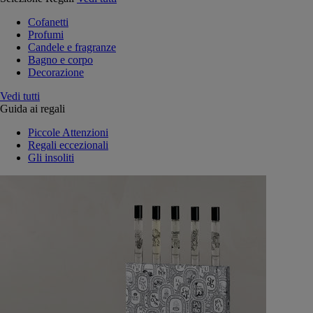
Cofanetti
Profumi
Candele e fragranze
Bagno e corpo
Decorazione
Vedi tutti
Guida ai regali
Piccole Attenzioni
Regali eccezionali
Gli insoliti