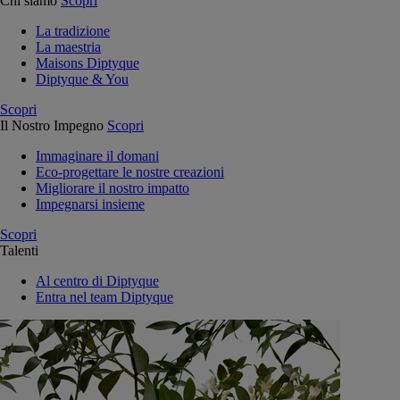
Chi siamo
Scopri
La tradizione
La maestria
Maisons Diptyque
Diptyque & You
Scopri
Il Nostro Impegno
Scopri
Immaginare il domani
Eco-progettare le nostre creazioni
Migliorare il nostro impatto
Impegnarsi insieme
Scopri
Talenti
Al centro di Diptyque
Entra nel team Diptyque