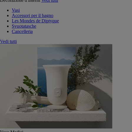
Decorazione d'Interni
Vedi tutti
Vasi
Accessori per il bagno
Les Mondes de Diptyque
Svuotatasche
Cancelleria
Vedi tutti