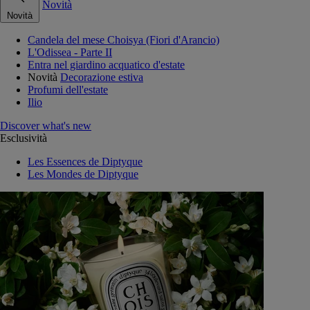
Novità
Novità
Candela del mese Choisya (Fiori d'Arancio)
L'Odissea - Parte II
Entra nel giardino acquatico d'estate
Novità
Decorazione estiva
Profumi dell'estate
Ilio
Discover what's new
Esclusività
Les Essences de Diptyque
Les Mondes de Diptyque