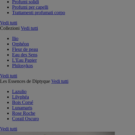
Profumi solidi
Profumi per capelli
Trattamenti profumati corpo
Vedi tutti
Collezioni
Vedi tutti
Ilio
Orphéon
Fleur de peau
Eau des Sens
L'Eau Papier
Philosykos
Vedi tutti
Les Essences de Diptyque
Vedi tutti
Lazulio
Lilyphéa
Bois Corsé
Lunamaris
Rose Roche
Corail Oscuro
Vedi tutti