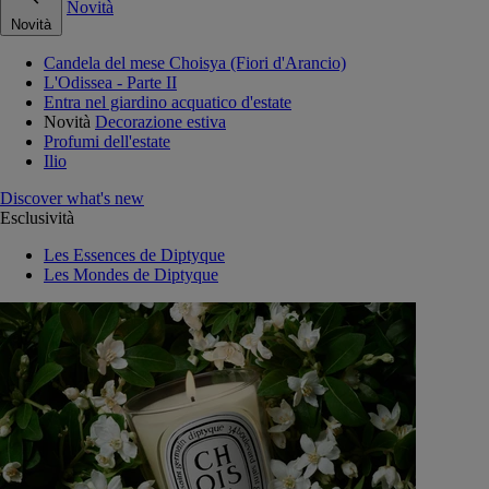
Novità
Novità
Candela del mese Choisya (Fiori d'Arancio)
L'Odissea - Parte II
Entra nel giardino acquatico d'estate
Novità
Decorazione estiva
Profumi dell'estate
Ilio
Discover what's new
Esclusività
Les Essences de Diptyque
Les Mondes de Diptyque