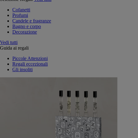
Cofanetti
Profumi
Candele e fragranze
Bagno e corpo
Decorazione
Vedi tutti
Guida ai regali
Piccole Attenzioni
Regali eccezionali
Gli insoliti