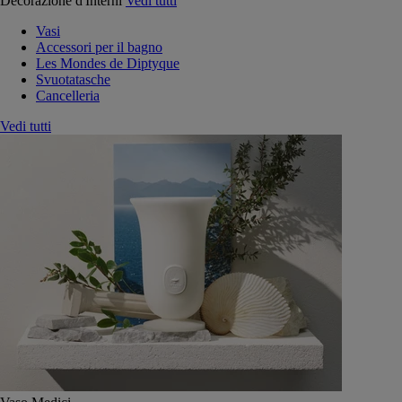
Decorazione d'Interni
Vedi tutti
Vasi
Accessori per il bagno
Les Mondes de Diptyque
Svuotatasche
Cancelleria
Vedi tutti