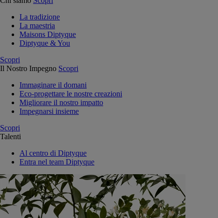
Chi siamo
Scopri
La tradizione
La maestria
Maisons Diptyque
Diptyque & You
Scopri
Il Nostro Impegno
Scopri
Immaginare il domani
Eco-progettare le nostre creazioni
Migliorare il nostro impatto
Impegnarsi insieme
Scopri
Talenti
Al centro di Diptyque
Entra nel team Diptyque