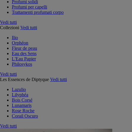
Profumi solidi
Profumi per capelli
Trattamenti profumati corpo
Vedi tutti
Collezioni
Vedi tutti
Ilio
Orphéon
Fleur de peau
Eau des Sens
L'Eau Papier
Philosykos
Vedi tutti
Les Essences de Diptyque
Vedi tutti
Lazulio
Lilyphéa
Bois Corsé
Lunamaris
Rose Roche
Corail Oscuro
Vedi tutti