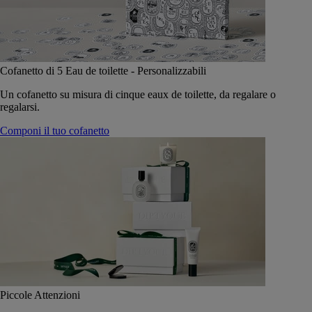
Cofanetto di 5 Eau de toilette - Personalizzabili
Un cofanetto su misura di cinque eaux de toilette, da regalare o
regalarsi.
Componi il tuo cofanetto
Piccole Attenzioni