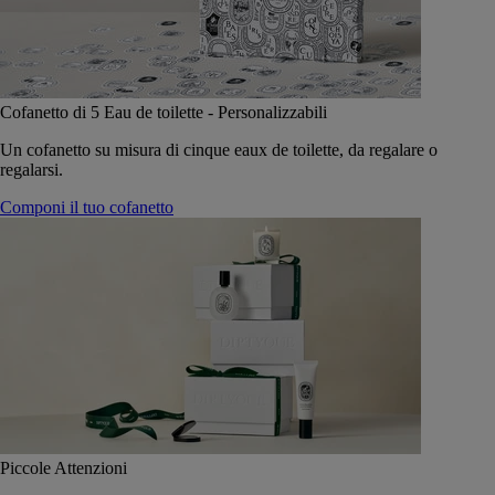
Cofanetto di 5 Eau de toilette - Personalizzabili
Un cofanetto su misura di cinque eaux de toilette, da regalare o
regalarsi.
Componi il tuo cofanetto
Piccole Attenzioni