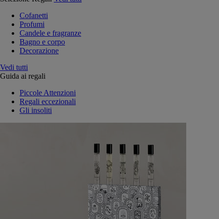
Cofanetti
Profumi
Candele e fragranze
Bagno e corpo
Decorazione
Vedi tutti
Guida ai regali
Piccole Attenzioni
Regali eccezionali
Gli insoliti