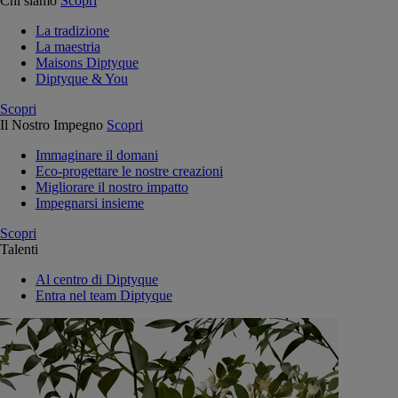
Chi siamo
Scopri
La tradizione
La maestria
Maisons Diptyque
Diptyque & You
Scopri
Il Nostro Impegno
Scopri
Immaginare il domani
Eco-progettare le nostre creazioni
Migliorare il nostro impatto
Impegnarsi insieme
Scopri
Talenti
Al centro di Diptyque
Entra nel team Diptyque