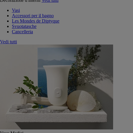
Decorazione d'Interni
Vedi tutti
Vasi
Accessori per il bagno
Les Mondes de Diptyque
Svuotatasche
Cancelleria
Vedi tutti