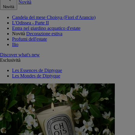
Novità
Novità
Candela del mese Choisya (Fiori d'Arancio)
L'Odissea - Parte II
Entra nel giardino acquatico d'estate
Novità
Decorazione estiva
Profumi dell'estate
Ilio
Discover what's new
Esclusività
Les Essences de Diptyque
Les Mondes de Diptyque