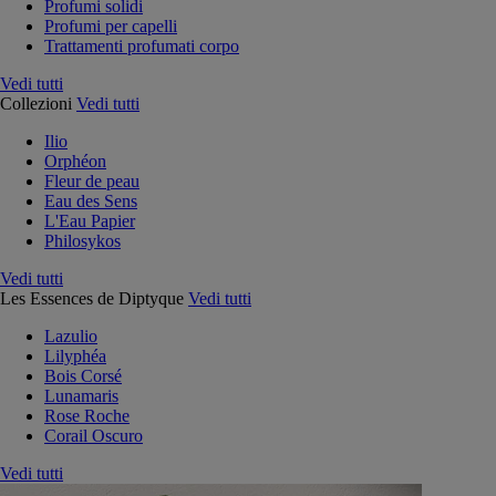
Profumi solidi
Profumi per capelli
Trattamenti profumati corpo
Vedi tutti
Collezioni
Vedi tutti
Ilio
Orphéon
Fleur de peau
Eau des Sens
L'Eau Papier
Philosykos
Vedi tutti
Les Essences de Diptyque
Vedi tutti
Lazulio
Lilyphéa
Bois Corsé
Lunamaris
Rose Roche
Corail Oscuro
Vedi tutti