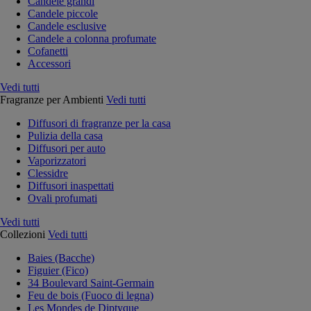
Candele grandi
Candele piccole
Candele esclusive
Candele a colonna profumate
Cofanetti
Accessori
Vedi tutti
Fragranze per Ambienti
Vedi tutti
Diffusori di fragranze per la casa
Pulizia della casa
Diffusori per auto
Vaporizzatori
Clessidre
Diffusori inaspettati
Ovali profumati
Vedi tutti
Collezioni
Vedi tutti
Baies (Bacche)
Figuier (Fico)
34 Boulevard Saint-Germain
Feu de bois (Fuoco di legna)
Les Mondes de Diptyque