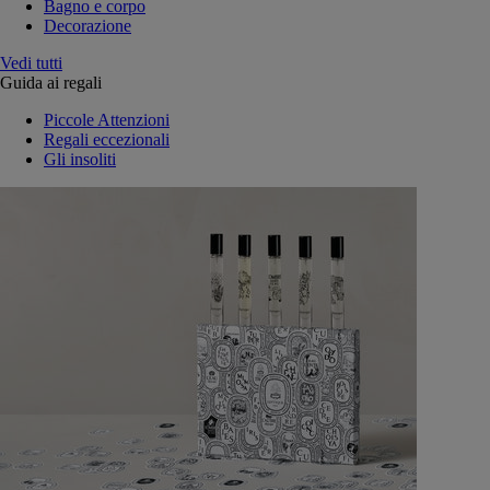
Bagno e corpo
Decorazione
Vedi tutti
Guida ai regali
Piccole Attenzioni
Regali eccezionali
Gli insoliti