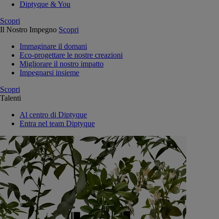
Diptyque & You
Scopri
Il Nostro Impegno
Scopri
Immaginare il domani
Eco-progettare le nostre creazioni
Migliorare il nostro impatto
Impegnarsi insieme
Scopri
Talenti
Al centro di Diptyque
Entra nel team Diptyque