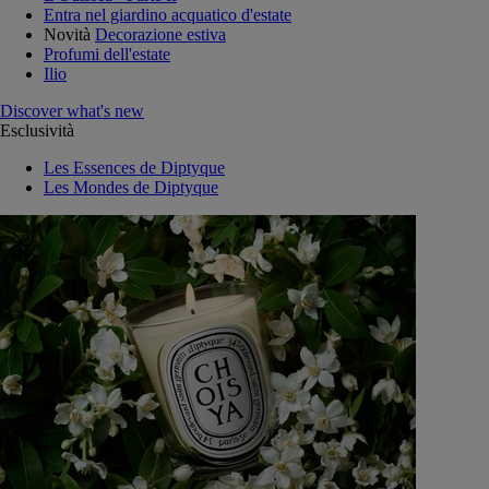
Entra nel giardino acquatico d'estate
Novità
Decorazione estiva
Profumi dell'estate
Ilio
Discover what's new
Esclusività
Les Essences de Diptyque
Les Mondes de Diptyque