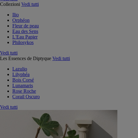
Collezioni
Vedi tutti
Ilio
Orphéon
Fleur de peau
Eau des Sens
L'Eau Papier
Philosykos
Vedi tutti
Les Essences de Diptyque
Vedi tutti
Lazulio
Lilyphéa
Bois Corsé
Lunamaris
Rose Roche
Corail Oscuro
Vedi tutti