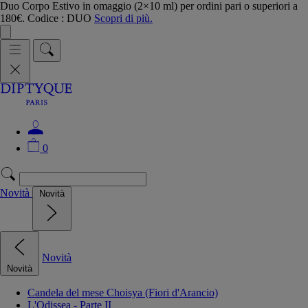
Duo Corpo Estivo in omaggio (2×10 ml) per ordini pari o superiori a
180€. Codice : DUO
Scopri di più.
0
Novità
Novità
Novità
Novità
Candela del mese Choisya (Fiori d'Arancio)
L'Odissea - Parte II