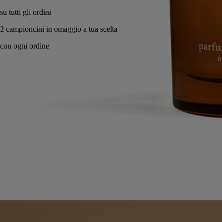
Made in France, in totale trasparenza. Vasetto riutilizzabile.
Storia
Impegni
Istruzioni per l'uso
Ingredienti
Storia
In camera e in soggiorno, nel bagno e nell'ingresso... le creazioni di
Diptyque diffondono da sempre incanto e poesia.
Passo dopo passo, questa competenza ha fatto molta strada, in casa e