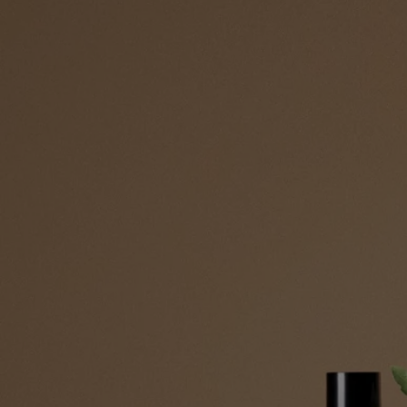
nella vita quotidiana.
Oggi, La Droguerie di Diptyque invita a pulire, far risplendere, curare
e proteggere… con un autentico piacere, che si rinnova ogni volta.
Grazie a inediti prodotti per la casa, in grado di coniugare rispetto per
l'ambiente ed efficacia, delicatezza delle profumazioni e bellezza.
La collezione comprende un detersivo liquido per i piatti, un detergente
multisuperficie, un latte per la cura di cuoio e legno, una ceramica
profumata per lana e capi delicati, una spazzola per i piatti, un profumo
per ambienti e una candela elimina odori. Ed è solo l'inizio…
Istruzioni per l'uso
La sua azione può estendersi alle tende, ai divani e ai cuscini.
Ingredienti
Per scoprire le linee guida sull'etichettatura,
clicca qui.
Nota bene: le liste degli ingredienti dei prodotti Diptyque vengono