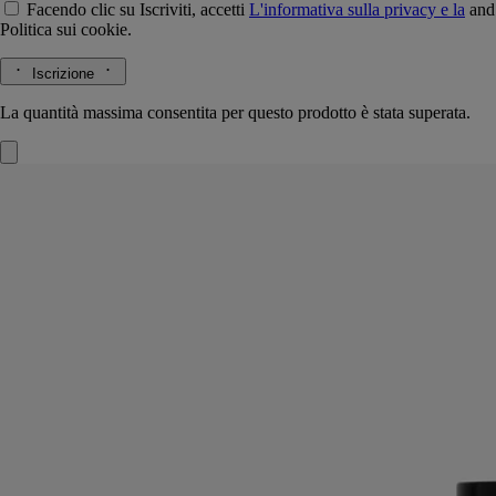
Facendo clic su Iscriviti, accetti
L'informativa sulla privacy e la
and
Politica sui cookie.
Iscrizione
La quantità massima consentita per questo prodotto è stata superata.
La Droguerie
Vaporizzatore elimina odori
al basilico
Elimina i cattivi odori e profuma gli ambienti.
Come aprire una finestra su un orto fresco e colorato. La magia di
questo profumo per ambienti si diffonde in ogni stanza della casa.
Leggi di più
Con una solo vaporizzazione, gli odori della vita quotidiana vengono
eliminati e sostituiti da un bouquet di basilico, menta e foglie di