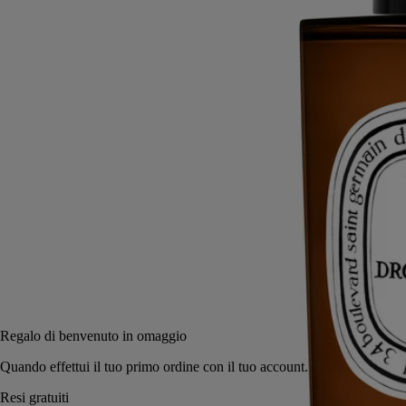
Come aprire una finestra su un orto fresco e colorato. La magia di
questo profumo per ambienti si diffonde in ogni stanza della casa.
Leggi di più
Con una solo vaporizzazione, gli odori della vita quotidiana vengono
eliminati e sostituiti da un bouquet di basilico, menta e foglie di
pomodoro. Un incanto che si rinnova incessantemente.
Leggi meno
150 ml
Aggiungi al carrello
62 €
Regalo di benvenuto in omaggio
Quando effettui il tuo primo ordine con il tuo account.