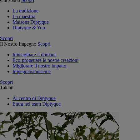
Chi siamo
Scopri
La tradizione
La maestria
Maisons Diptyque
Diptyque & You
Scopri
Il Nostro Impegno
Scopri
Immaginare il domani
Eco-progettare le nostre creazioni
Migliorare il nostro impatto
Impegnarsi insieme
Scopri
Talenti
Al centro di Diptyque
Entra nel team Diptyque