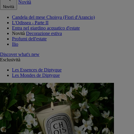
Novità
Novità
Candela del mese Choisya (Fiori d'Arancio)
L'Odissea - Parte II
Entra nel giardino acquatico d'estate
Novità
Decorazione estiva
Profumi dell'estate
Ilio
Discover what's new
Esclusività
Les Essences de Diptyque
Les Mondes de Diptyque