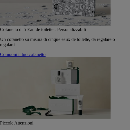
Cofanetto di 5 Eau de toilette - Personalizzabili
Un cofanetto su misura di cinque eaux de toilette, da regalare o
regalarsi.
Componi il tuo cofanetto
Piccole Attenzioni