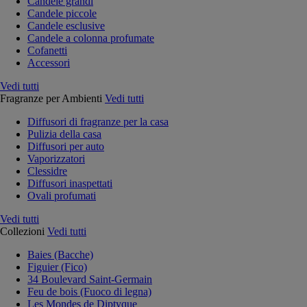
Candele grandi
Candele piccole
Candele esclusive
Candele a colonna profumate
Cofanetti
Accessori
Vedi tutti
Fragranze per Ambienti
Vedi tutti
Diffusori di fragranze per la casa
Pulizia della casa
Diffusori per auto
Vaporizzatori
Clessidre
Diffusori inaspettati
Ovali profumati
Vedi tutti
Collezioni
Vedi tutti
Baies (Bacche)
Figuier (Fico)
34 Boulevard Saint-Germain
Feu de bois (Fuoco di legna)
Les Mondes de Diptyque