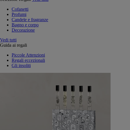
Cofanetti
Profumi
Candele e fragranze
Bagno e corpo
Decorazione
Vedi tutti
Guida ai regali
Piccole Attenzioni
Regali eccezionali
Gli insoliti