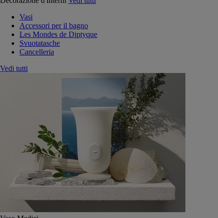
Decorazione d'Interni
Vedi tutti
Vasi
Accessori per il bagno
Les Mondes de Diptyque
Svuotatasche
Cancelleria
Vedi tutti