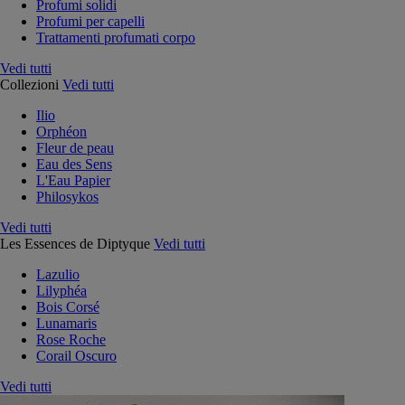
Profumi solidi
Profumi per capelli
Trattamenti profumati corpo
Vedi tutti
Collezioni
Vedi tutti
Ilio
Orphéon
Fleur de peau
Eau des Sens
L'Eau Papier
Philosykos
Vedi tutti
Les Essences de Diptyque
Vedi tutti
Lazulio
Lilyphéa
Bois Corsé
Lunamaris
Rose Roche
Corail Oscuro
Vedi tutti