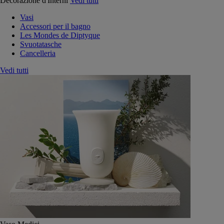
Decorazione d'Interni
Vedi tutti
Vasi
Accessori per il bagno
Les Mondes de Diptyque
Svuotatasche
Cancelleria
Vedi tutti