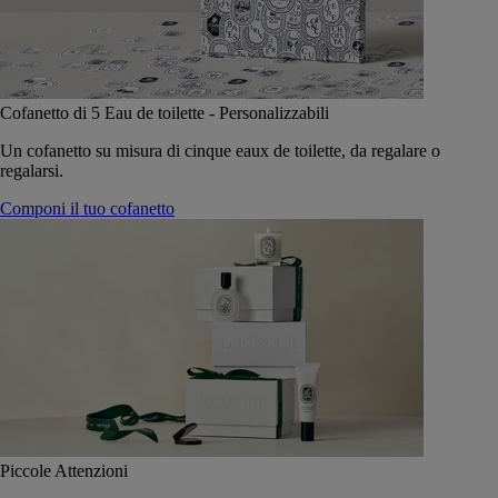
Cofanetto di 5 Eau de toilette - Personalizzabili
Un cofanetto su misura di cinque eaux de toilette, da regalare o
regalarsi.
Componi il tuo cofanetto
Piccole Attenzioni