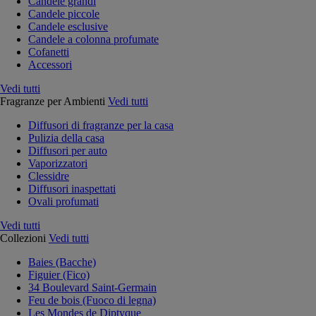
Candele grandi
Candele piccole
Candele esclusive
Candele a colonna profumate
Cofanetti
Accessori
Vedi tutti
Fragranze per Ambienti
Vedi tutti
Diffusori di fragranze per la casa
Pulizia della casa
Diffusori per auto
Vaporizzatori
Clessidre
Diffusori inaspettati
Ovali profumati
Vedi tutti
Collezioni
Vedi tutti
Baies (Bacche)
Figuier (Fico)
34 Boulevard Saint-Germain
Feu de bois (Fuoco di legna)
Les Mondes de Diptyque