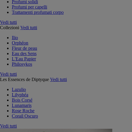
Profumi solidi
Profumi per capelli
Trattamenti profumati corpo
Vedi tutti
Collezioni
Vedi tutti
Ilio
Orphéon
Fleur de peau
Eau des Sens
L'Eau Papier
Philosykos
Vedi tutti
Les Essences de Diptyque
Vedi tutti
Lazulio
Lilyphéa
Bois Corsé
Lunamaris
Rose Roche
Corail Oscuro
Vedi tutti