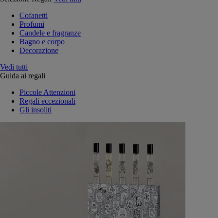
Cofanetti
Profumi
Candele e fragranze
Bagno e corpo
Decorazione
Vedi tutti
Guida ai regali
Piccole Attenzioni
Regali eccezionali
Gli insoliti