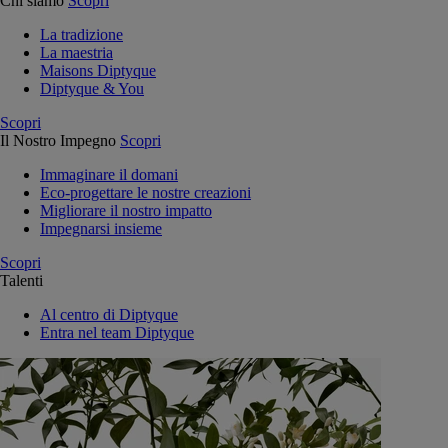
Chi siamo
Scopri
La tradizione
La maestria
Maisons Diptyque
Diptyque & You
Scopri
Il Nostro Impegno
Scopri
Immaginare il domani
Eco-progettare le nostre creazioni
Migliorare il nostro impatto
Impegnarsi insieme
Scopri
Talenti
Al centro di Diptyque
Entra nel team Diptyque