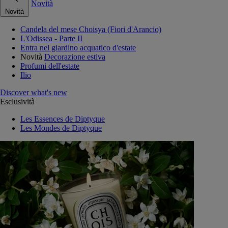
Novità
Novità
Candela del mese Choisya (Fiori d'Arancio)
L'Odissea - Parte II
Entra nel giardino acquatico d'estate
Novità
Decorazione estiva
Profumi dell'estate
Ilio
Discover what's new
Esclusività
Les Essences de Diptyque
Les Mondes de Diptyque