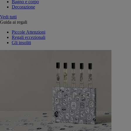
Bagno e corpo
Decorazione
Vedi tutti
Guida ai regali
Piccole Attenzioni
Regali eccezionali
Gli insoliti