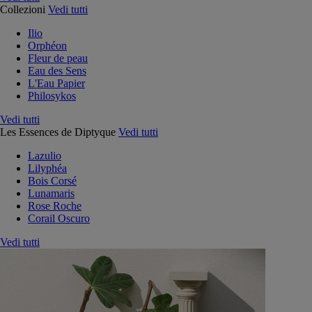
Collezioni
Vedi tutti
Ilio
Orphéon
Fleur de peau
Eau des Sens
L'Eau Papier
Philosykos
Vedi tutti
Les Essences de Diptyque
Vedi tutti
Lazulio
Lilyphéa
Bois Corsé
Lunamaris
Rose Roche
Corail Oscuro
Vedi tutti