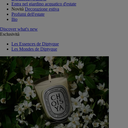
Entra nel giardino acquatico d'estate
Novità
Decorazione estiva
Profumi dell'estate
Ilio
Discover what's new
Esclusività
Les Essences de Diptyque
Les Mondes de Diptyque