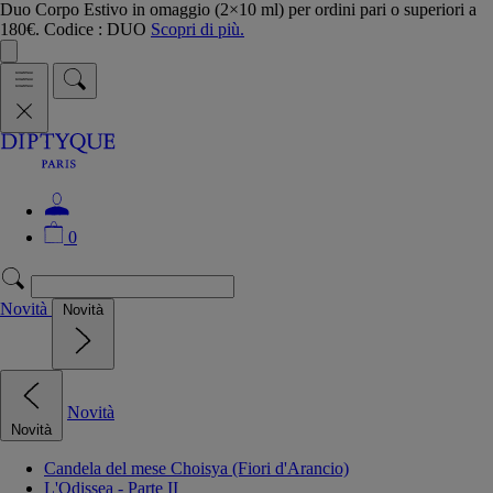
Duo Corpo Estivo in omaggio (2×10 ml) per ordini pari o superiori a
180€. Codice : DUO
Scopri di più.
0
Novità
Novità
Novità
Novità
Candela del mese Choisya (Fiori d'Arancio)
L'Odissea - Parte II