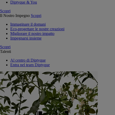
Diptyque & You
Scopri
Il Nostro Impegno
Scopri
Immaginare il domani
Eco-progettare le nostre creazioni
Migliorare il nostro impatto
Impegnarsi insieme
Scopri
Talenti
Al centro di Diptyque
Entra nel team Diptyque