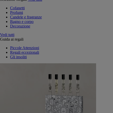
Cofanetti
Profumi
Candele e fragranze
Bagno e corpo
Decorazione
Vedi tutti
Guida ai regali
Piccole Attenzioni
Regali eccezionali
Gli insoliti