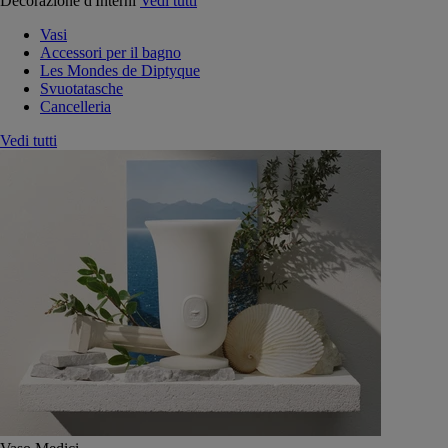
Decorazione d'Interni
Vedi tutti
Vasi
Accessori per il bagno
Les Mondes de Diptyque
Svuotatasche
Cancelleria
Vedi tutti