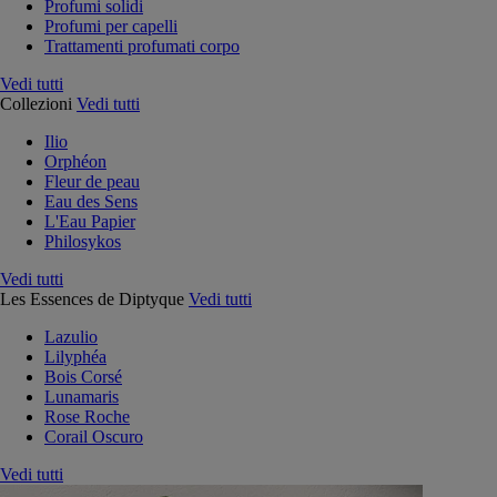
Profumi solidi
Profumi per capelli
Trattamenti profumati corpo
Vedi tutti
Collezioni
Vedi tutti
Ilio
Orphéon
Fleur de peau
Eau des Sens
L'Eau Papier
Philosykos
Vedi tutti
Les Essences de Diptyque
Vedi tutti
Lazulio
Lilyphéa
Bois Corsé
Lunamaris
Rose Roche
Corail Oscuro
Vedi tutti