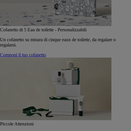
Cofanetto di 5 Eau de toilette - Personalizzabili
Un cofanetto su misura di cinque eaux de toilette, da regalare o
regalarsi.
Componi il tuo cofanetto
Piccole Attenzioni