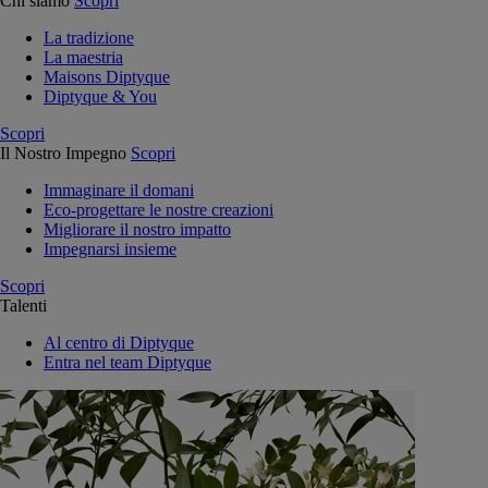
Chi siamo
Scopri
La tradizione
La maestria
Maisons Diptyque
Diptyque & You
Scopri
Il Nostro Impegno
Scopri
Immaginare il domani
Eco-progettare le nostre creazioni
Migliorare il nostro impatto
Impegnarsi insieme
Scopri
Talenti
Al centro di Diptyque
Entra nel team Diptyque