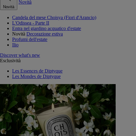
Novità
Novità
Candela del mese Choisya (Fiori d'Arancio)
L'Odissea - Parte II
Entra nel giardino acquatico d'estate
Novità
Decorazione estiva
Profumi dell'estate
Ilio
Discover what's new
Esclusività
Les Essences de Diptyque
Les Mondes de Diptyque