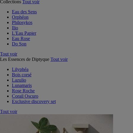
Collections
Tout voir
Eau des Sens
Orphéon
Philosykos
Ilio
L'Eau Papier
Eau Rose
Do Son
Tout voir
Les Essences de Diptyque
Tout voir
Lilyphéa
Bois corsé
Lazulio
Lunamaris
Rose Roche
Corail Oscuro
Exclusive discovery set
Tout voir