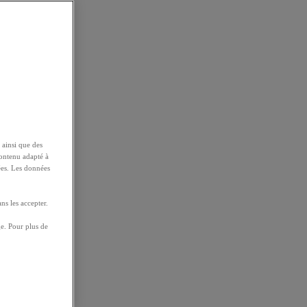
 ainsi que des
contenu adapté à
ées. Les données
ns les accepter.
e. Pour plus de