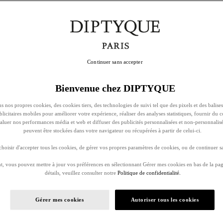
Continuer sans accepter
Bienvenue chez DIPTYQUE
s nos propres cookies, des cookies tiers, des technologies de suivi tel que des pixels et des balises
ublicitaires mobiles pour améliorer votre expérience, réaliser des analyses statistiques, fournir du 
évaluer nos performances média et web et diffuser des publicités personnalisées et non-personnalis
peuvent être stockées dans votre navigateur ou récupérées à partir de celui-ci.
oisir d'accepter tous les cookies, de gérer vos propres paramètres de cookies, ou de continuer sa
, vous pouvez mettre à jour vos préférences en sélectionnant Gérer mes cookies en bas de la pag
détails, veuillez consulter notre
Politique de confidentialité.
Gérer mes cookies
Autoriser tous les cookies