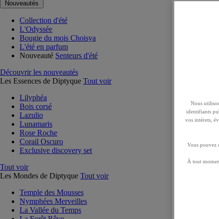
Nouveautés
Collection d'été
L'Odyssée
Bougie du mois Choisya
L'été en parfum
Nouveauté
Senteurs d'été
Découvrir les nouveautés
Les Essences de Diptyque
Tout voir
Lilyphéa
Nous utilison
Bois corsé
identifiants p
Lazulio
vos intérets, 
Lunamaris
Rose Roche
Corail Oscuro
Vous pouvez ch
Exclusive discovery set
À tout moment
Tout voir
Les Mondes de Diptyque
Tout voir
Temple des Mousses
Nymphées Merveilles
La Vallée du Temps
La Forêt Rêve