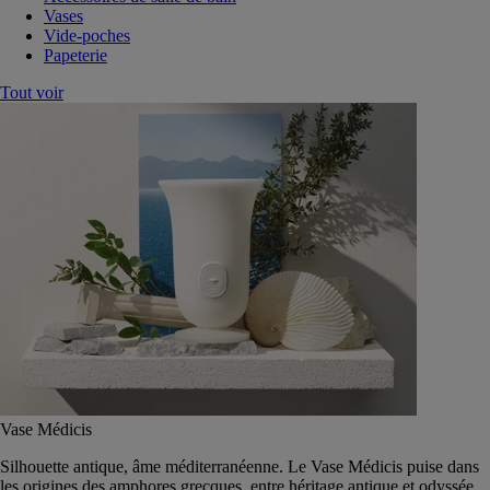
Vases
Vide-poches
Papeterie
Tout voir
Vase Médicis
Silhouette antique, âme méditerranéenne. Le Vase Médicis puise dans
les origines des amphores grecques, entre héritage antique et odyssée