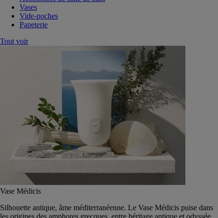
Vases
Vide-poches
Papeterie
Tout voir
Vase Médicis
Silhouette antique, âme méditerranéenne. Le Vase Médicis puise dans
les origines des amphores grecques, entre héritage antique et odyssée