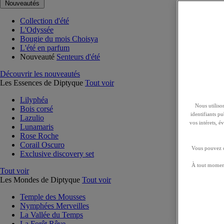
Nouveautés
Collection d'été
L'Odyssée
Bougie du mois Choisya
L'été en parfum
Nouveauté
Senteurs d'été
Découvrir les nouveautés
Les Essences de Diptyque
Tout voir
Lilyphéa
Nous utilison
Bois corsé
identifiants p
Lazulio
vos intérets, 
Lunamaris
Rose Roche
Corail Oscuro
Vous pouvez ch
Exclusive discovery set
À tout moment
Tout voir
Les Mondes de Diptyque
Tout voir
Temple des Mousses
Nymphées Merveilles
La Vallée du Temps
La Forêt Rêve