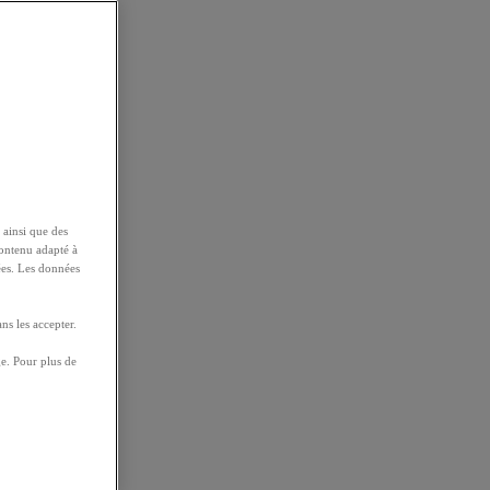
 ainsi que des
contenu adapté à
ées. Les données
ns les accepter.
e. Pour plus de