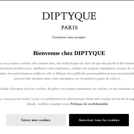
Continuer sans accepter
Bienvenue chez DIPTYQUE
s nos propres cookies, des cookies tiers, des technologies de suivi tel que des pixels et des balises
ublicitaires mobiles pour améliorer votre expérience, réaliser des analyses statistiques, fournir du 
évaluer nos performances média et web et diffuser des publicités personnalisées et non-personnalis
peuvent être stockées dans votre navigateur ou récupérées à partir de celui-ci.
oisir d'accepter tous les cookies, de gérer vos propres paramètres de cookies, ou de continuer sa
, vous pouvez mettre à jour vos préférences en sélectionnant Gérer mes cookies en bas de la pag
détails, veuillez consulter notre
Politique de confidentialité.
Gérer mes cookies
Autoriser tous les cookies