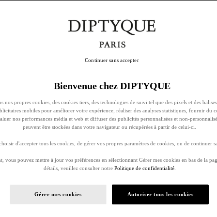
Continuer sans accepter
Bienvenue chez DIPTYQUE
s nos propres cookies, des cookies tiers, des technologies de suivi tel que des pixels et des balises
ublicitaires mobiles pour améliorer votre expérience, réaliser des analyses statistiques, fournir du 
évaluer nos performances média et web et diffuser des publicités personnalisées et non-personnalis
peuvent être stockées dans votre navigateur ou récupérées à partir de celui-ci.
oisir d'accepter tous les cookies, de gérer vos propres paramètres de cookies, ou de continuer sa
, vous pouvez mettre à jour vos préférences en sélectionnant Gérer mes cookies en bas de la pag
détails, veuillez consulter notre
Politique de confidentialité.
Gérer mes cookies
Autoriser tous les cookies