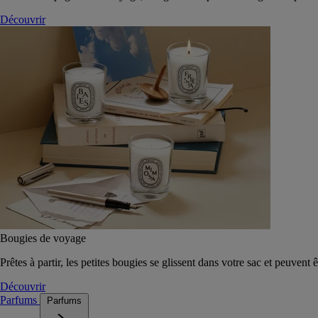
Découvrir
Bougies de voyage
Prêtes à partir, les petites bougies se glissent dans votre sac et peuvent 
Découvrir
Parfums
Parfums