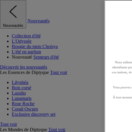
Nouveautés
Nouveautés
Collection d'été
L'Odyssée
Bougie du mois Choisya
L'été en parfum
Nouveauté
Senteurs d'été
Nous utilison
Découvrir les nouveautés
identifiants p
Les Essences de Diptyque
Tout voir
vos intérets, 
Lilyphéa
Bois corsé
Vous pouvez ch
Lazulio
À tout moment
Lunamaris
Rose Roche
Corail Oscuro
Exclusive discovery set
Tout voir
Les Mondes de Diptyque
Tout voir