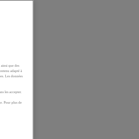
 ainsi que des
contenu adapté à
ées. Les données
ns les accepter.
e. Pour plus de