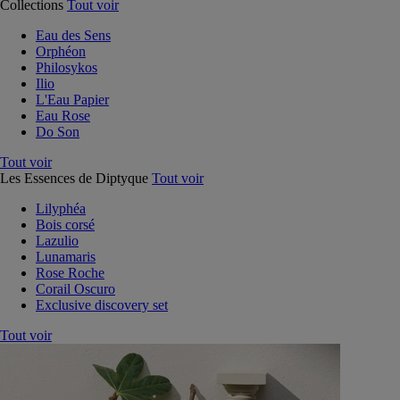
Collections
Tout voir
Eau des Sens
Orphéon
Philosykos
Ilio
L'Eau Papier
Eau Rose
Do Son
Tout voir
Les Essences de Diptyque
Tout voir
Lilyphéa
Bois corsé
Lazulio
Lunamaris
Rose Roche
Corail Oscuro
Exclusive discovery set
Tout voir