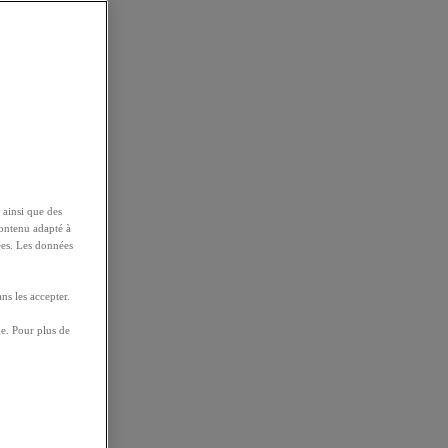
 ainsi que des
contenu adapté à
ées. Les données
ns les accepter.
e. Pour plus de