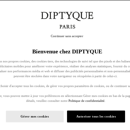
Continuer sans accepter
Bienvenue chez DIPTYQUE
s nos propres cookies, des cookies tiers, des technologies de suivi tel que des pixels et des balises
ublicitaires mobiles pour améliorer votre expérience, réaliser des analyses statistiques, fournir du 
évaluer nos performances média et web et diffuser des publicités personnalisées et non-personnalis
peuvent être stockées dans votre navigateur ou récupérées à partir de celui-ci.
oisir d'accepter tous les cookies, de gérer vos propres paramètres de cookies, ou de continuer sa
, vous pouvez mettre à jour vos préférences en sélectionnant Gérer mes cookies en bas de la pag
détails, veuillez consulter notre
Politique de confidentialité.
Gérer mes cookies
Autoriser tous les cookies