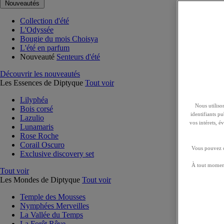
Nouveautés
Collection d'été
L'Odyssée
Bougie du mois Choisya
L'été en parfum
Nouveauté
Senteurs d'été
Découvrir les nouveautés
Les Essences de Diptyque
Tout voir
Lilyphéa
Nous utilison
Bois corsé
identifiants p
Lazulio
vos intérets, 
Lunamaris
Rose Roche
Corail Oscuro
Vous pouvez ch
Exclusive discovery set
À tout moment
Tout voir
Les Mondes de Diptyque
Tout voir
Temple des Mousses
Nymphées Merveilles
La Vallée du Temps
La Forêt Rêve