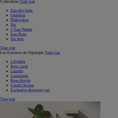
Collections
Tout voir
Eau des Sens
Orphéon
Philosykos
Ilio
L'Eau Papier
Eau Rose
Do Son
Tout voir
Les Essences de Diptyque
Tout voir
Lilyphéa
Bois corsé
Lazulio
Lunamaris
Rose Roche
Corail Oscuro
Exclusive discovery set
Tout voir