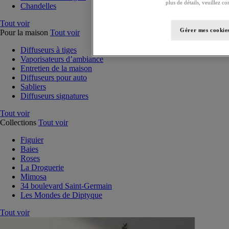
plus de détails, veuillez co
Chandelles
Tout voir
Gérer mes cookie
Pour la maison
Tout voir
Diffuseurs à tiges
Vaporisateurs d’ambiance
Entretien de la maison
Diffuseurs pour auto
Sabliers
Diffuseurs signatures
Tout voir
Collections
Tout voir
Figuier
Baies
Roses
La Droguerie
Mimosa
34 boulevard Saint-Germain
Les Mondes de Diptyque
Tout voir