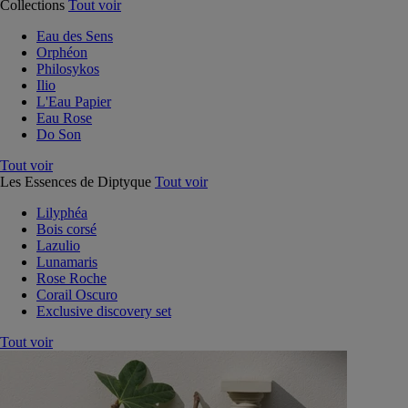
Collections
Tout voir
Eau des Sens
Orphéon
Philosykos
Ilio
L'Eau Papier
Eau Rose
Do Son
Tout voir
Les Essences de Diptyque
Tout voir
Lilyphéa
Bois corsé
Lazulio
Lunamaris
Rose Roche
Corail Oscuro
Exclusive discovery set
Tout voir