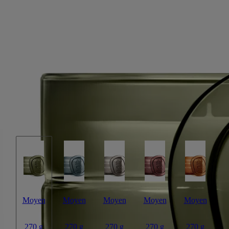
Temple des Mousses
Bougie d'exception
Absolu de mousse, cèdre essence, accord matcha
Non loin de Kyoto, un temple et son jardin aux cent-vingt essences de
mousse rares et fragiles, au cœur d’un site propice à la méditation et à
la contemplation.
Lire la suite
Allumer la bougie Temple des Mousses, c’est accéder à la magie d’un
jardin zen japonais et se laisser transporter au beau milieu d’une nature
préservée. Un privilège rare. Cette bougie a une contenance de 270g.
Lire moins
Moyen
Moyen
Moyen
Moyen
Moyen
270 g
270 g
270 g
270 g
270 g