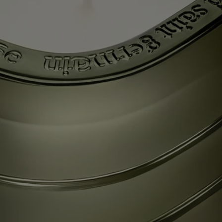
chinoise, cet « or blanc » autrefois utilisé comme monnaie, est
également célèbre pour son thé blanc, qui pousse dans les environs et
qui se déguste dans des tasses à thé immaculées, dans les règles de l'art.
Prendre part à la cérémonie du Gong Fu Cha, qui signifie « prendre le
temps pour le thé », c'est apprécier toutes les subtilités de ce thé
précieux aux feuilles d'argent et au parfum singulier. Illuminez la
bougie La Vallée du Temps (Valley of Time) et découvrez un ancien
atelier d'artisanat au cœur des plantations de thé vert, pour revivre,
aujourd'hui, la rencontre des saveurs et des gestes ancestraux. Une
beauté intemporelle.
Chacune de ces bougies a été conçue pour durer plusieurs vies, et se
recharge facilement avec le parfum de votre choix – pour que le
voyage ne s'arrête jamais.
Les savoir-faire
Chaque bougie des « Mondes de Diptyque » ressemble à un monolithe
de verre coloré – un ovale saisissant composé de trois niveaux
superposés et rappelant le contour qui symbolise la Maison. Une
œuvre d'un savoir-faire verrier d'exception, imaginée avec la designer
Cristina Celestino.