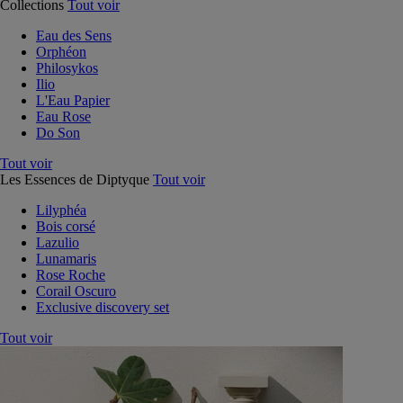
Collections
Tout voir
Eau des Sens
Orphéon
Philosykos
Ilio
L'Eau Papier
Eau Rose
Do Son
Tout voir
Les Essences de Diptyque
Tout voir
Lilyphéa
Bois corsé
Lazulio
Lunamaris
Rose Roche
Corail Oscuro
Exclusive discovery set
Tout voir