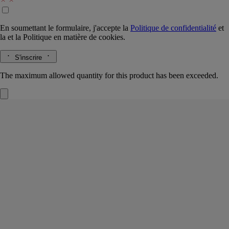
En soumettant le formulaire, j'accepte la
Politique de confidentialité
et
la
et la
Politique en matière de cookies.
S'inscrire
The maximum allowed quantity for this product has been exceeded.
Temple des Mousses
Bougie d'exception
Absolu de mousse, cèdre essence, accord matcha
Non loin de Kyoto, un temple et son jardin aux cent-vingt essences de
mousse rares et fragiles, au cœur d’un site propice à la méditation et à
la contemplation.
Lire la suite