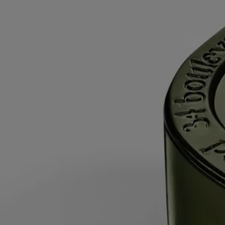
selon le parfum). Cela empêche la cire de se creuser et permet à la
mèche de bien l'absorber, garantissant ainsi une combustion uniforme
par la suite. Les mèches peuvent dégager un peu de fumée lors du
premier allumage.
Pendant la combustion- Ne laissez pas la bougie brûler plus de 5
heures consécutives après la première utilisation.
- Ne laissez jamais une bougie allumée sans surveillance.
- Ne déplacez pas une bougie allumée ou encore chaude.
- Tenez-la à l'abri des courants d'air.
- Laissez au moins 10 cm (4 pouces) entre deux bougies.
Après chaque utilisation- Éteignez la flamme : utilisez un éteignoir
pour éviter les projections de cire chaude.
- Recentrez la mèche une fois la bougie éteinte.
- Avant de rallumer votre bougie, utilisez un coupe-mèche pour couper
la mèche (longueur idéale : 3 à 5 mm) afin d'éviter tout risque
d'incendie.
Remarque finale- Cessez d'utiliser votre bougie lorsqu'il ne reste plus
que 5 mm de cire ou que le support en métal de la mèche devient
visible.
Entretien et rangement- Nous vous recommandons d'aérer la pièce
après avoir fait brûler une bougie.