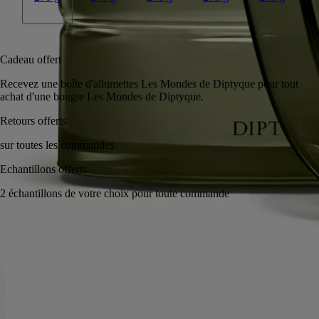
Ajouter au panier
CA $385
Cadeau offert
Recevez une boîte d'allumettes Les Mondes de Diptyque pour tout
achat d'une bougie Les Mondes de Diptyque.
Retours offerts
sur toutes les commandes
Echantillons offerts
2 échantillons de votre choix pour toute commande
Fabriqué à la main en France, en toute transparence. Cire coulée à la
main.
Histoire
Engagements