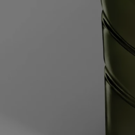
- Laissez la cire refroidir complètement avant de déplacer votre bougie.
- Conservez-la dans un endroit sec et tempéré (15 °C–25 °C / 59 °F–77
°F), à l'abri de la lumière directe du soleil pour éviter toute
décoloration, pigmentation ou décollement de la cire.
Pour la recharger :- Lorsqu'il ne reste qu'environ 5 mm de cire au fond
ou que le support en métal de la mèche est visible, la bougie est
terminée.
- Une fois la cire refroidie, placez le pot de la bougie dans un récipient
d'eau chauffée à 60 °C, l'eau arrivant à mi-hauteur du pot. Patientez 2
minutes pour laisser à la cire le temps de ramollir.
- Sortez le pot de l'eau, puis glissez la lame d'un couteau à bout rond
entre le contenant et les bords du bloc de cire ramollie restant, avant de
glisser le couteau sous la cire. Retirez la cire et jetez-la à la poubelle.
- Lavez et séchez l'intérieur du contenant.
- Écartez les rabats de chaque côté de l'étui intérieur pour l'ouvrir, puis
placez la recharge de cire dans le contenant.
Votre bougie est maintenant prête à être utilisée.
Caractéristiques
- Convient aux pièces de moyenne et grande taille
- Parfums libérés progressivement et persistants (diffusion optimale