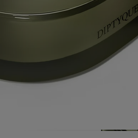
Chaque senteur de la collection est un récit olfactif authentique imaginé
par Olivia Giacobetti, parfumeuse de longue date pour Diptyque. Les
parfums des bougies « Les Mondes de Diptyque » se caractérisent par
leur exigence, leur diversité et la grande qualité des matières premières
utilisées – véritable signature du savoir-faire de parfumeur de
Diptyque.
Conseils d'utilisation
Chaque bougie de la collection « Les Mondes de Diptyque » est un
produit d'exception qui requiert un soin et une attention particuliers.
Préparez votre espace- Placez votre bougie sur une surface plane et
résistante à la chaleur.
- Protégez les matériaux délicats comme le bois ou le marbre avec un
socle ou un plateau.
- Tenez les bougies éloignées des matières inflammables.
- Gardez les bougies hors de portée des enfants et des animaux
domestiques.
Allumez la bougie- Nous vous recommandons d'allumer votre bougie
avec une allumette pour éviter tout risque de brûlure.
- Lors de la première utilisation, veillez à laisser brûler la bougie
jusqu'à ce que toute la surface de la cire soit liquide (environ 5 heures