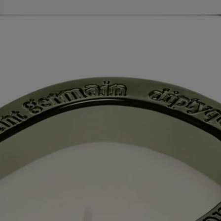
Les savoir-faire
Conseils d'utilisation
Caractéristiques
Ingrédients
Histoire
60 ans après la première bougie Diptyque, un nouveau chapitre s'écrit
avec les premières bougies parfumées pour lesquelles la Maison
propose également des recharges.
La collection « Les Mondes de Diptyque » (« Les Univers de
Diptyque ») nous permet de voir et de sentir des lieux méconnus, en y
ajoutant un supplément d'âme. Une saga en 5 contenances, chaque
bougie racontant l'histoire du lieu qu'elle incarne dans des volutes de
fumée parfumée. Chaque bougie ouvre une porte sur un monde
différent et lointain. C'est l'occasion de profiter d'une parenthèse hors
du temps, consacrée à l'exploration de la beauté.
Dans la province chinoise du Jiangxi, la ville de Jingdezhen se trouve à
la croisée du temps et de la tradition. Ce berceau de la porcelaine