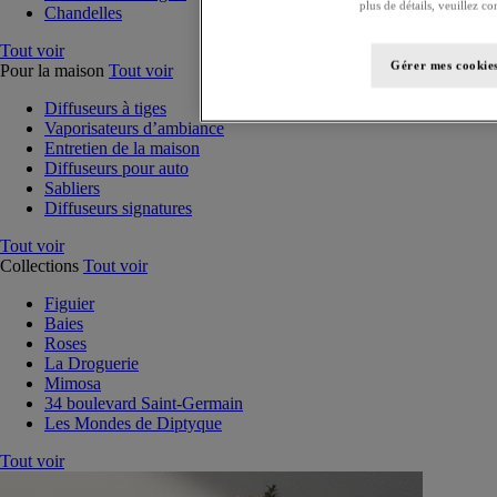
plus de détails, veuillez co
Chandelles
Tout voir
Gérer mes cookie
Pour la maison
Tout voir
Diffuseurs à tiges
Vaporisateurs d’ambiance
Entretien de la maison
Diffuseurs pour auto
Sabliers
Diffuseurs signatures
Tout voir
Collections
Tout voir
Figuier
Baies
Roses
La Droguerie
Mimosa
34 boulevard Saint-Germain
Les Mondes de Diptyque
Tout voir