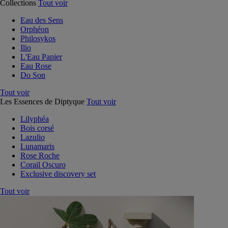
Collections
Tout voir
Eau des Sens
Orphéon
Philosykos
Ilio
L'Eau Papier
Eau Rose
Do Son
Tout voir
Les Essences de Diptyque
Tout voir
Lilyphéa
Bois corsé
Lazulio
Lunamaris
Rose Roche
Corail Oscuro
Exclusive discovery set
Tout voir