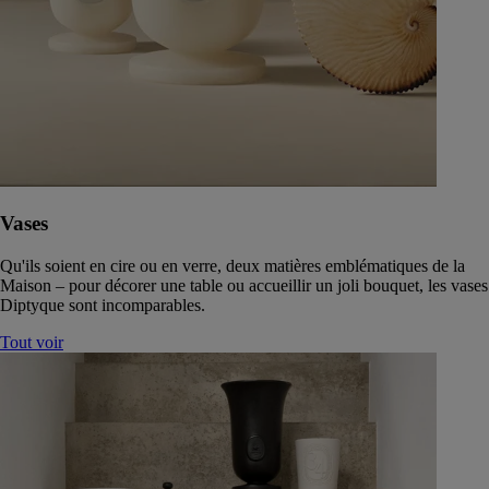
Vases
Qu'ils soient en cire ou en verre, deux matières emblématiques de la
Maison – pour décorer une table ou accueillir un joli bouquet, les vases
Diptyque sont incomparables.
Tout voir