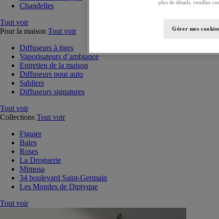
plus de détails, veuillez co
Chandelles
Tout voir
Gérer mes cookie
Pour la maison
Tout voir
Diffuseurs à tiges
Vaporisateurs d’ambiance
Entretien de la maison
Diffuseurs pour auto
Sabliers
Diffuseurs signatures
Tout voir
Collections
Tout voir
Figuier
Baies
Roses
La Droguerie
Mimosa
34 boulevard Saint-Germain
Les Mondes de Diptyque
Tout voir