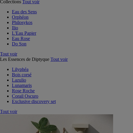
Collections
Tout voir
Eau des Sens
Orphéon
Philosykos
Ilio
L'Eau Papier
Eau Rose
Do Son
Tout voir
Les Essences de Diptyque
Tout voir
Lilyphéa
Bois corsé
Lazulio
Lunamaris
Rose Roche
Corail Oscuro
Exclusive discovery set
Tout voir