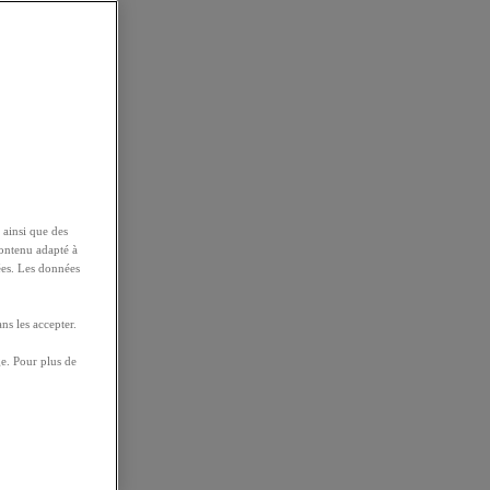
 ainsi que des
contenu adapté à
ées. Les données
ns les accepter.
e. Pour plus de