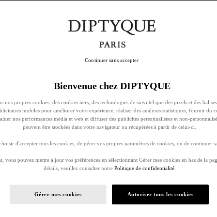
Continuer sans accepter
Bienvenue chez DIPTYQUE
s nos propres cookies, des cookies tiers, des technologies de suivi tel que des pixels et des balises
ublicitaires mobiles pour améliorer votre expérience, réaliser des analyses statistiques, fournir du 
évaluer nos performances média et web et diffuser des publicités personnalisées et non-personnalis
peuvent être stockées dans votre navigateur ou récupérées à partir de celui-ci.
oisir d'accepter tous les cookies, de gérer vos propres paramètres de cookies, ou de continuer sa
, vous pouvez mettre à jour vos préférences en sélectionnant Gérer mes cookies en bas de la pag
détails, veuillez consulter notre
Politique de confidentialité.
Gérer mes cookies
Autoriser tous les cookies