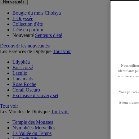
Nouveautés
Bougie du mois Choisya
L'Odyssée
Collection d'été
L'été en parfum
Nouveauté
Senteurs d'été
Découvrir les nouveautés
Les Essences de Diptyque
Tout voir
Lilyphéa
Nous utilison
Bois corsé
identifiants p
Lazulio
vos intérets, 
Lunamaris
Rose Roche
Corail Oscuro
Vous pouvez ch
Exclusive discovery set
À tout moment
Tout voir
Les Mondes de Diptyque
Tout voir
Temple des Mousses
Nymphées Merveilles
La Vallée du Temps
La Forêt Rêve