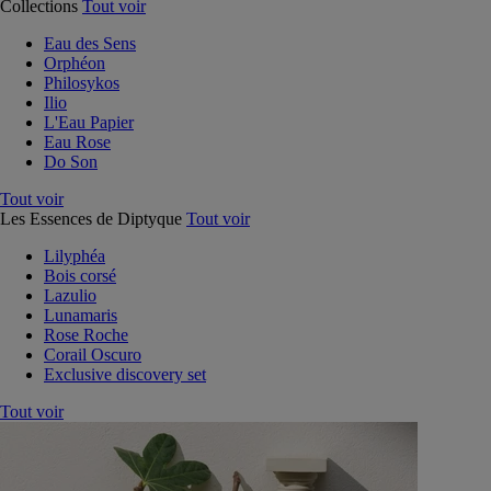
Collections
Tout voir
Eau des Sens
Orphéon
Philosykos
Ilio
L'Eau Papier
Eau Rose
Do Son
Tout voir
Les Essences de Diptyque
Tout voir
Lilyphéa
Bois corsé
Lazulio
Lunamaris
Rose Roche
Corail Oscuro
Exclusive discovery set
Tout voir