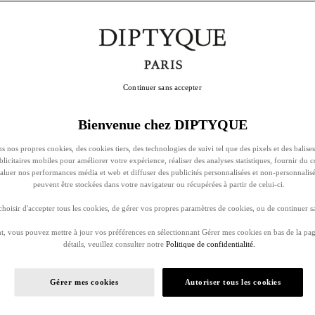
Continuer sans accepter
Bienvenue chez DIPTYQUE
s nos propres cookies, des cookies tiers, des technologies de suivi tel que des pixels et des balises
ublicitaires mobiles pour améliorer votre expérience, réaliser des analyses statistiques, fournir du 
évaluer nos performances média et web et diffuser des publicités personnalisées et non-personnalis
peuvent être stockées dans votre navigateur ou récupérées à partir de celui-ci.
oisir d'accepter tous les cookies, de gérer vos propres paramètres de cookies, ou de continuer sa
, vous pouvez mettre à jour vos préférences en sélectionnant Gérer mes cookies en bas de la pag
détails, veuillez consulter notre
Politique de confidentialité.
Gérer mes cookies
Autoriser tous les cookies