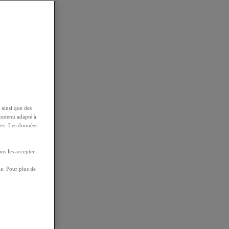
 ainsi que des
contenu adapté à
ées. Les données
ns les accepter.
e. Pour plus de