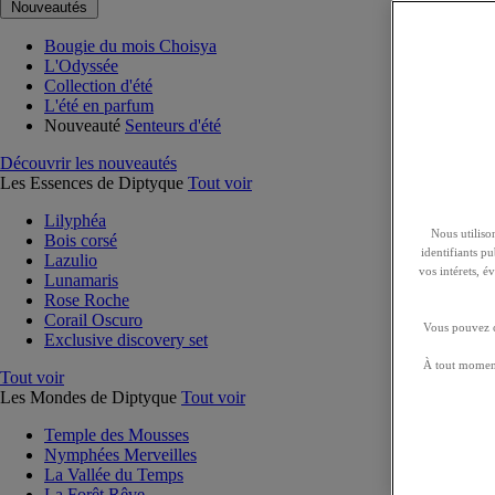
Nouveautés
Bougie du mois Choisya
L'Odyssée
Collection d'été
L'été en parfum
Nouveauté
Senteurs d'été
Découvrir les nouveautés
Les Essences de Diptyque
Tout voir
Lilyphéa
Nous utilison
Bois corsé
identifiants p
Lazulio
vos intérets, 
Lunamaris
Rose Roche
Corail Oscuro
Vous pouvez ch
Exclusive discovery set
À tout moment
Tout voir
Les Mondes de Diptyque
Tout voir
Temple des Mousses
Nymphées Merveilles
La Vallée du Temps
La Forêt Rêve