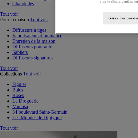
plus de détails, veuillez co
Chandelles
Tout voir
Gérer mes cookie
Pour la maison
Tout voir
Diffuseurs à tiges
Vaporisateurs d’ambiance
Entretien de la maison
Diffuseurs pour auto
Sabliers
Diffuseurs signatures
Tout voir
Collections
Tout voir
Figuier
Baies
Roses
La Droguerie
Mimosa
34 boulevard Saint-Germain
Les Mondes de Diptyque
Tout voir