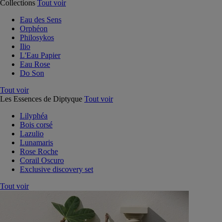
Collections
Tout voir
Eau des Sens
Orphéon
Philosykos
Ilio
L'Eau Papier
Eau Rose
Do Son
Tout voir
Les Essences de Diptyque
Tout voir
Lilyphéa
Bois corsé
Lazulio
Lunamaris
Rose Roche
Corail Oscuro
Exclusive discovery set
Tout voir