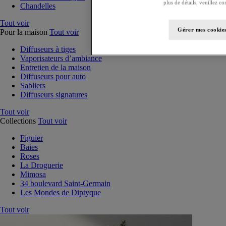
plus de détails, veuillez co
Chandelles
Tout voir
Gérer mes cookie
Pour la maison
Tout voir
Diffuseurs à tiges
Vaporisateurs d’ambiance
Entretien de la maison
Diffuseurs pour auto
Sabliers
Diffuseurs signatures
Tout voir
Collections
Tout voir
Figuier
Baies
Roses
La Droguerie
Mimosa
34 boulevard Saint-Germain
Les Mondes de Diptyque
Tout voir