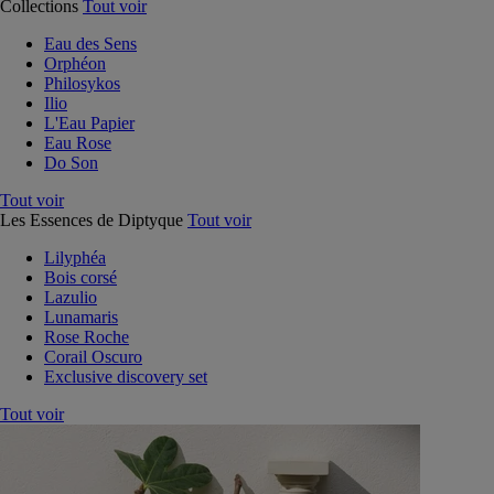
Collections
Tout voir
Eau des Sens
Orphéon
Philosykos
Ilio
L'Eau Papier
Eau Rose
Do Son
Tout voir
Les Essences de Diptyque
Tout voir
Lilyphéa
Bois corsé
Lazulio
Lunamaris
Rose Roche
Corail Oscuro
Exclusive discovery set
Tout voir