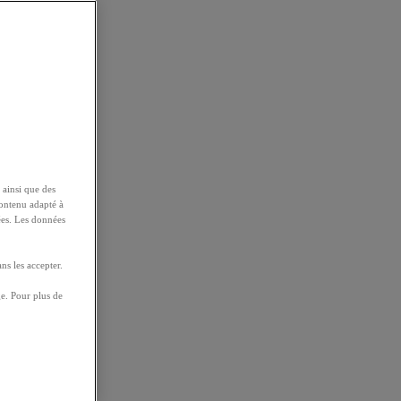
 ainsi que des
contenu adapté à
ées. Les données
ns les accepter.
e. Pour plus de