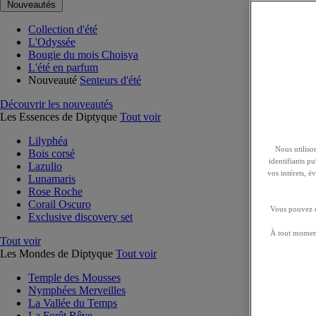
Nouveautés
Collection d'été
L'Odyssée
Bougie du mois Choisya
L'été en parfum
Nouveauté
Senteurs d'été
Découvrir les nouveautés
Les Essences de Diptyque
Tout voir
Lilyphéa
Nous utilison
Bois corsé
identifiants p
Lazulio
vos intérets, 
Lunamaris
Rose Roche
Corail Oscuro
Vous pouvez ch
Exclusive discovery set
À tout moment
Tout voir
Les Mondes de Diptyque
Tout voir
Temple des Mousses
Nymphées Merveilles
La Vallée du Temps
La Forêt Rêve