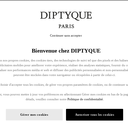
Continuer sans accepter
Bienvenue chez DIPTYQUE
s nos propres cookies, des cookies tiers, des technologies de suivi tel que des pixels et des balises
ublicitaires mobiles pour améliorer votre expérience, réaliser des analyses statistiques, fournir du 
évaluer nos performances média et web et diffuser des publicités personnalisées et non-personnalis
peuvent être stockées dans votre navigateur ou récupérées à partir de celui-ci.
oisir d'accepter tous les cookies, de gérer vos propres paramètres de cookies, ou de continuer sa
, vous pouvez mettre à jour vos préférences en sélectionnant Gérer mes cookies en bas de la pag
détails, veuillez consulter notre
Politique de confidentialité.
Gérer mes cookies
Autoriser tous les cookies