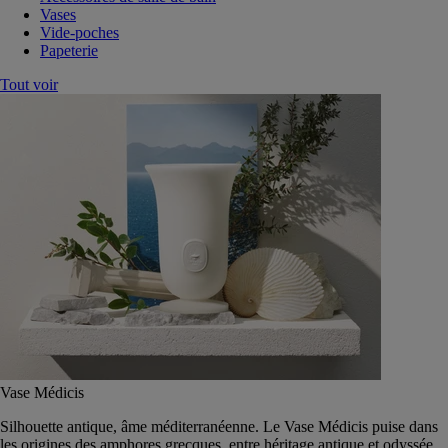
Vases
Vide-poches
Papeterie
Tout voir
Vase Médicis
Silhouette antique, âme méditerranéenne. Le Vase Médicis puise dans
les origines des amphores grecques, entre héritage antique et odyssée