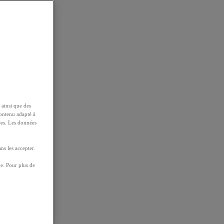
 ainsi que des
contenu adapté à
ées. Les données
ns les accepter.
e. Pour plus de