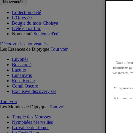
Nouveautés
Collection d'été
L'Odyssée
Bougie du mois Choisya
L'été en parfum
Nouveauté
Senteurs d'été
Découvrir les nouveautés
Les Essences de Diptyque
Tout voir
Lilyphéa
Nous utilison
Bois corsé
identifiants p
Lazulio
vos intérets, 
Lunamaris
Rose Roche
Corail Oscuro
Vous pouvez ch
Exclusive discovery set
À tout moment
Tout voir
Les Mondes de Diptyque
Tout voir
Temple des Mousses
Nymphées Merveilles
La Vallée du Temps
La Forêt Rêve