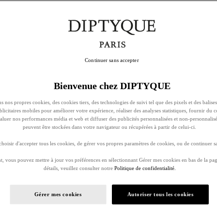
Continuer sans accepter
Bienvenue chez DIPTYQUE
s nos propres cookies, des cookies tiers, des technologies de suivi tel que des pixels et des balises
ublicitaires mobiles pour améliorer votre expérience, réaliser des analyses statistiques, fournir du 
évaluer nos performances média et web et diffuser des publicités personnalisées et non-personnalis
peuvent être stockées dans votre navigateur ou récupérées à partir de celui-ci.
oisir d'accepter tous les cookies, de gérer vos propres paramètres de cookies, ou de continuer sa
, vous pouvez mettre à jour vos préférences en sélectionnant Gérer mes cookies en bas de la pag
détails, veuillez consulter notre
Politique de confidentialité.
Gérer mes cookies
Autoriser tous les cookies