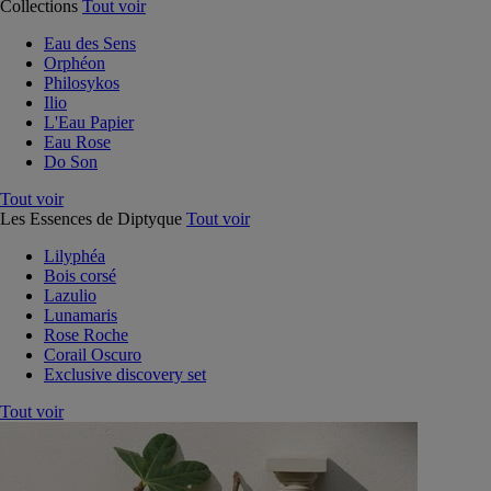
Collections
Tout voir
Eau des Sens
Orphéon
Philosykos
Ilio
L'Eau Papier
Eau Rose
Do Son
Tout voir
Les Essences de Diptyque
Tout voir
Lilyphéa
Bois corsé
Lazulio
Lunamaris
Rose Roche
Corail Oscuro
Exclusive discovery set
Tout voir