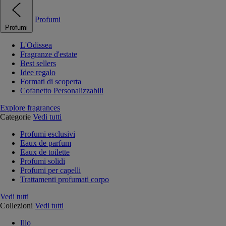
Profumi
Profumi
L'Odissea
Fragranze d'estate
Best sellers
Idee regalo
Formati di scoperta
Cofanetto Personalizzabili
Explore fragrances
Categorie
Vedi tutti
Profumi esclusivi
Eaux de parfum
Eaux de toilette
Profumi solidi
Profumi per capelli
Trattamenti profumati corpo
Vedi tutti
Collezioni
Vedi tutti
Ilio