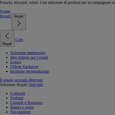
Freschi, frizzanti, solari. Una selezione di profumi per accompagnare og
Scopri
Regali
Regali
Gifts
Regali
Selezione matrimonio
Idee infinite per i regali
Iconici
Offerte Esclusive
Incisione personalizzata
Il regalo secondo diptyque
Selezione Regali
Vedi tutti
Cofanetti
Profumi
Candele e fragranze
Bagno e corpo
Decorazione