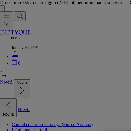
Duo Corpo Estivo in omaggio (2×10 ml) per ordini pari o superiori a
Italia - EUR €
0
Novità
Novità
Novità
Novità
Candela del mese Choisya (Fiori d'Arancio)
L'Odissea - Parte II