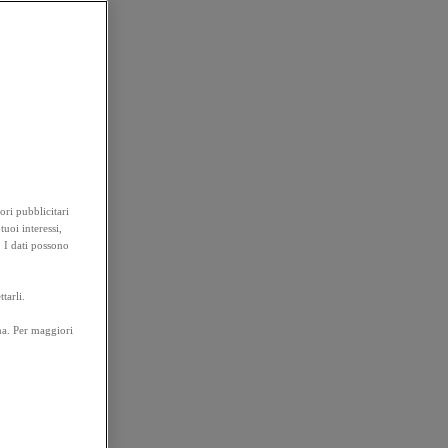
ori pubblicitari
tuoi interessi,
. I dati possono
tarli.
na. Per maggiori