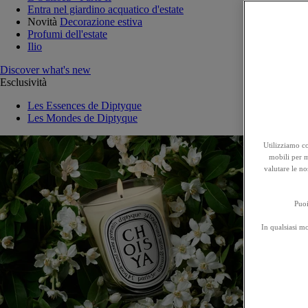
Entra nel giardino acquatico d'estate
Novità
Decorazione estiva
Profumi dell'estate
Ilio
Discover what's new
Esclusività
Les Essences de Diptyque
Les Mondes de Diptyque
Utilizziamo co
mobili per mi
valutare le no
Puoi
In qualsiasi m