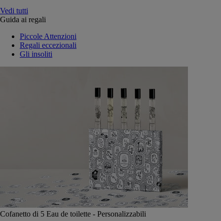
Vedi tutti
Guida ai regali
Piccole Attenzioni
Regali eccezionali
Gli insoliti
Cofanetto di 5 Eau de toilette - Personalizzabili