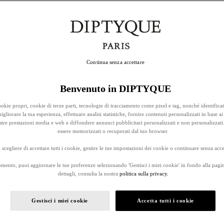
Continua senza accettare
Benvenuto in DIPTYQUE
okie propri, cookie di terze parti, tecnologie di tracciamento come pixel e tag, nonché identificat
gliorare la tua esperienza, effettuare analisi statistiche, fornire contenuti personalizzati in base ai 
stre prestazioni media e web e diffondere annunci pubblicitari personalizzati e non personalizzati
essere memorizzati o recuperati dal tuo browser.
 scegliere di accettare tutti i cookie, gestire le tue impostazioni dei cookie o continuare senza accet
omento, puoi aggiornare le tue preferenze selezionando 'Gestisci i miei cookie' in fondo alla pagi
dettagli, consulta la nostra
politica sulla privacy.
Gestisci i miei cookie
Accetta tutti i cookie