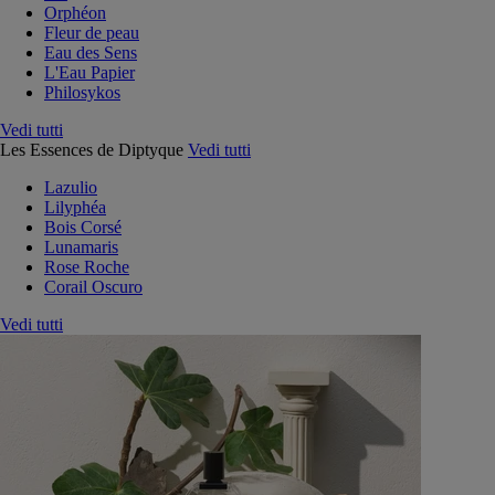
Orphéon
Fleur de peau
Eau des Sens
L'Eau Papier
Philosykos
Vedi tutti
Les Essences de Diptyque
Vedi tutti
Lazulio
Lilyphéa
Bois Corsé
Lunamaris
Rose Roche
Corail Oscuro
Vedi tutti